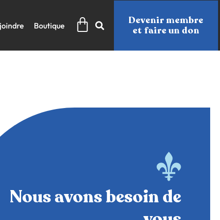
Panier
Devenir membre
joindre
Boutique
et faire un don
Nous avons besoin de
vous