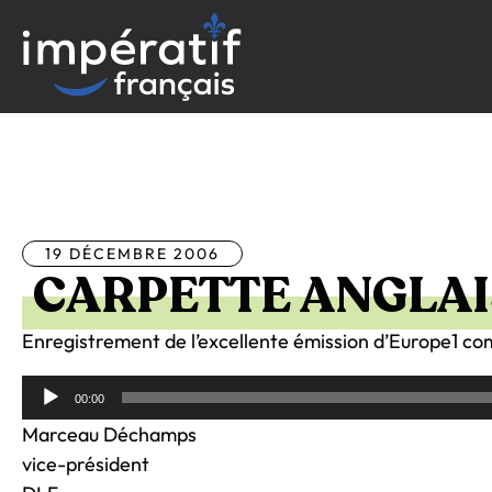
Aller
au
contenu
Tous les articles
19 DÉCEMBRE 2006
CARPETTE ANGLAI
Enregistrement de l’excellente émission d’Europe1 com
Lecteur
00:00
audio
Marceau Déchamps
vice-président