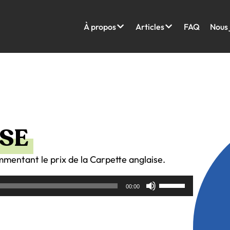
À propos
Articles
FAQ
Nous 
SE
mentant le prix de la Carpette anglaise.
Utilisez
00:00
les
flèches
haut/bas