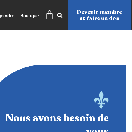
Panier
Devenir membre
joindre
Boutique
et faire un don
Nous avons besoin de
vous