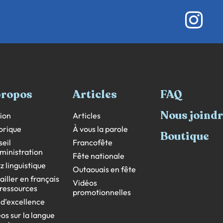
propos
Articles
FAQ
Nous joind
ion
Articles
orique
À vous la parole
Boutique
eil
Francofête
ministration
Fête nationale
z linguistique
Outaouais en fête
ailler en français
Vidéos
s ressources
promotionnelles
 d’excellence
os sur la langue