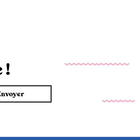
 !
Envoyer