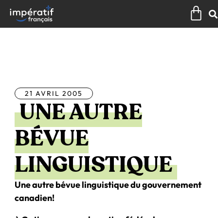
Aller
Pan
au
contenu
Tous les articles
21 AVRIL 2005
UNE AUTRE
BÉVUE
LINGUISTIQUE
Une autre bévue linguistique du gouvernement
canadien!