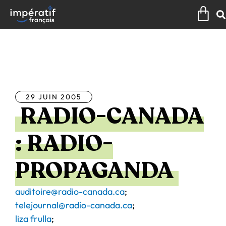
Aller
Pan
au
contenu
Tous les articles
29 JUIN 2005
RADIO-CANADA
: RADIO-
PROPAGANDA
auditoire@radio-canada.ca
;
telejournal@radio-canada.ca
;
liza frulla
;