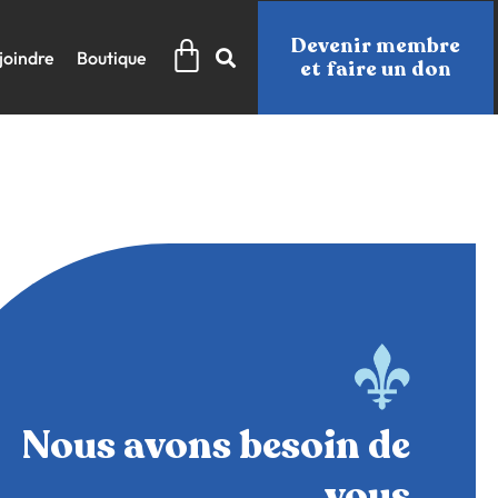
Panier
Devenir membre
joindre
Boutique
et faire un don
Nous avons besoin de
vous