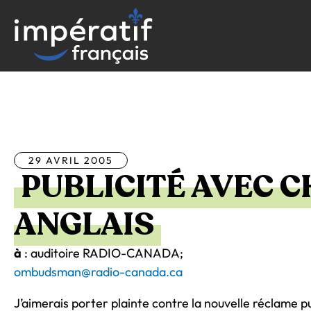
Aller
au
contenu
Tous les articles
29 AVRIL 2005
PUBLICITÉ AVEC 
ANGLAIS
à
: auditoire RADIO-CANADA;
ombudsman@radio-canada.ca
J’aimerais porter plainte contre la nouvelle réclame p