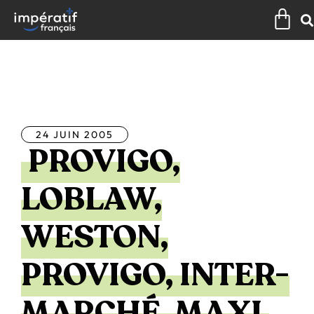
Aller
Pan
au
contenu
Tous les articles
24 JUIN 2005
PROVIGO,
LOBLAW,
WESTON,
PROVIGO, INTER-
MARCHÉ, MAXI