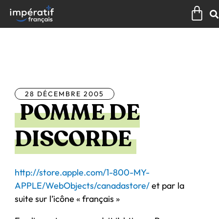
Aller
Pan
au
contenu
Tous les articles
28 DÉCEMBRE 2005
POMME DE
DISCORDE
http://store.apple.com/1-800-MY-
APPLE/WebObjects/canadastore/
et par la
suite sur l’icône « français »