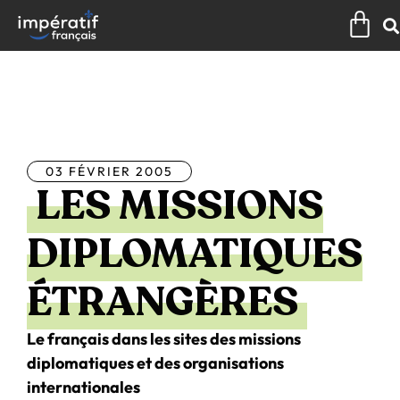
Aller
Pan
au
contenu
Tous les articles
03 FÉVRIER 2005
LES MISSIONS
DIPLOMATIQUES
ÉTRANGÈRES
Le français dans les sites des missions
diplomatiques et des organisations
internationales