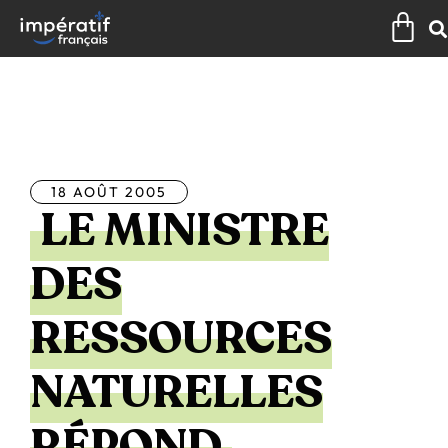
Aller
Pan
au
contenu
Tous les articles
18 AOÛT 2005
LE MINISTRE
DES
RESSOURCES
NATURELLES
RÉPOND