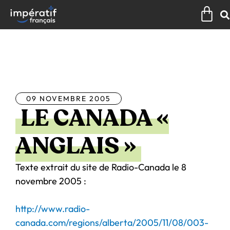
Aller
Pan
au
contenu
Tous les articles
09 NOVEMBRE 2005
LE CANADA «
ANGLAIS »
Texte extrait du site de Radio-Canada le 8
novembre 2005 :
http://www.radio-
canada.com/regions/alberta/2005/11/08/003-