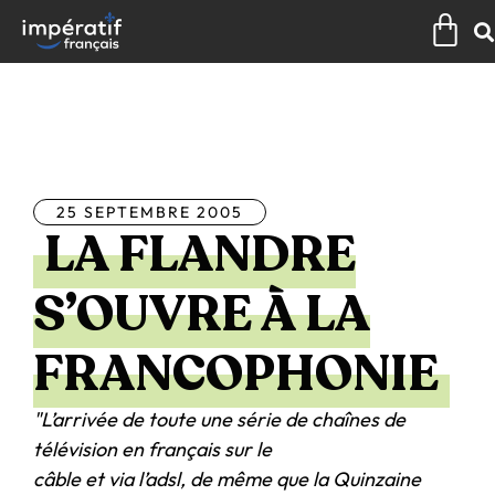
Aller
Pan
au
contenu
Tous les articles
25 SEPTEMBRE 2005
LA FLANDRE
S’OUVRE À LA
FRANCOPHONIE
"L’arrivée de toute une série de chaînes de
télévision en français sur le
câble et via l’adsl, de même que la Quinzaine