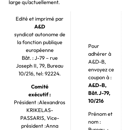
large qu’actuellement.
Edité et imprimé par
A&D
syndicat autonome de
la fonction publique
Pour
européenne
adhérer à
Bât. : J-79 – rue
A&D-B,
Joseph II, 79, Bureau
envoyez ce
10/216, tel: 92224.
coupon à :
A&D-B,
Comité
Bât. J-79,
exécutif :
10/216
Président :Alexandros
KRIKELAS-
Prénom et
PASSARIS, Vice-
nom :
président :Anna
Bureau. :