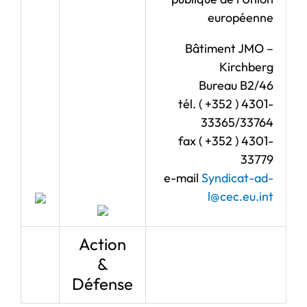
européenne
Bâtiment JMO –
Kirchberg
Bureau B2/46
tél. ( +352 ) 4301-
33365/33764
fax ( +352 ) 4301-
33779
e-mail
Syndicat-ad-
l@cec.eu.int
Action
&
Défense