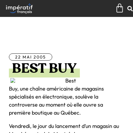
Aller
Pan
au
contenu
Tous les articles
22 MAI 2005
BEST BUY
Best
Buy, une chaîne américaine de magasins
spécialisés en électronique, soulève la
controverse au moment où elle ouvre sa
première boutique au Québec.
Vendredi, le jour du lancement d’un magasin au