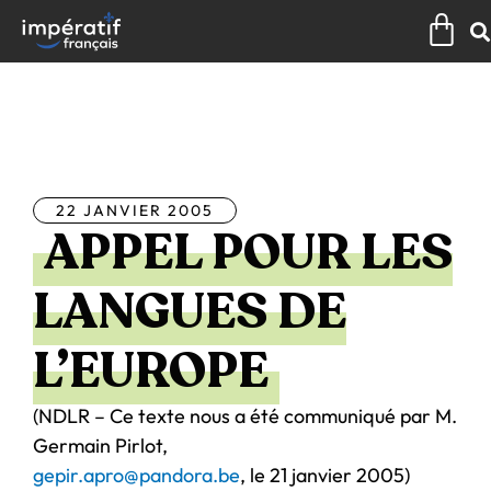
Aller
Pan
au
contenu
Tous les articles
22 JANVIER 2005
APPEL POUR LES
LANGUES DE
L’EUROPE
(NDLR – Ce texte nous a été communiqué par M.
Germain Pirlot,
gepir.apro@pandora.be
, le 21 janvier 2005)