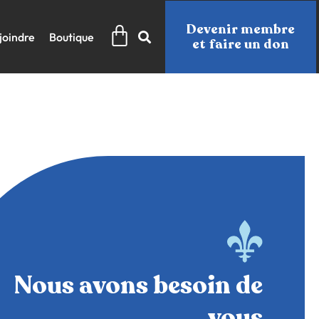
Panier
Devenir membre
joindre
Boutique
et faire un don
Nous avons besoin de
vous