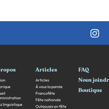
propos
Articles
FAQ
Nous joind
ion
Articles
orique
À vous la parole
Boutique
eil
Francofête
ministration
Fête nationale
z linguistique
Outaouais en fête