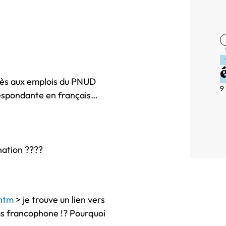
ccès aux emplois du PNUD
9
rrespondante en français…
nation ????
.htm
> je trouve un lien vers
as francophone !? Pourquoi