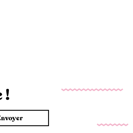
 !
Envoyer