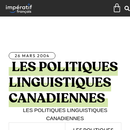
Aller
Pan
au
contenu
Tous les articles
26 MARS 2004
LES POLITIQUES
LINGUISTIQUES
CANADIENNES
LES POLITIQUES LINGUISTIQUES
CANADIENNES