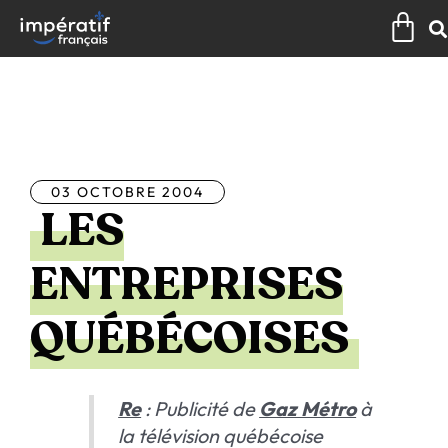
Aller
Pan
au
contenu
Tous les articles
03 OCTOBRE 2004
LES
ENTREPRISES
QUÉBÉCOISES
Re
: Publicité de
Gaz Métro
à
la télévision québécoise