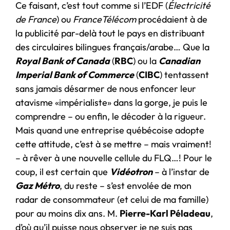
Ce faisant, c’est tout comme si l’EDF (
Électricité
de France
) ou
FranceTélécom
procédaient à de
la publicité par-delà tout le pays en distribuant
des circulaires bilingues français/arabe… Que la
Royal Bank of Canada
(
RBC
) ou la
Canadian
Imperial Bank of Commerce
(
CIBC
) tentassent
sans jamais désarmer de nous enfoncer leur
atavisme «impérialiste» dans la gorge, je puis le
comprendre – ou enfin, le décoder à la rigueur.
Mais quand une entreprise québécoise adopte
cette attitude, c’est à se mettre – mais vraiment!
– à rêver à une nouvelle cellule du FLQ…! Pour le
coup, il est certain que
Vidéotron
– à l’instar de
Gaz Métro
, du reste – s’est envolée de mon
radar de consommateur (et celui de ma famille)
pour au moins dix ans. M.
Pierre-Karl Péladeau
,
d’où qu’il puisse nous observer je ne suis pas