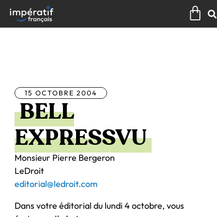
Aller
Pan
au
contenu
Tous les articles
15 OCTOBRE 2004
BELL
EXPRESSVU
Monsieur Pierre Bergeron
LeDroit
editorial@ledroit.com
Dans votre éditorial du lundi 4 octobre, vous