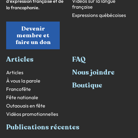
Vidéos sur la langue
d’expression française et de
française
la francophonie.
Expressions québécoises
Devenir
membre et
faire un don
Articles
FAQ
Nous joindre
Articles
À vous la parole
Boutique
Francofête
Fête nationale
Outaouais en fête
Vidéos promotionnelles
Publications récentes