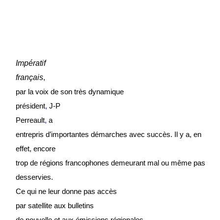
Impératif
frança
i
s
,
par la voix de son très dynam
i
que
président
,
J-P
Perreault
,
a
entre
pris d’importantes démarches avec succès. Il y a, en
effet, encore
trop de régions francophones demeurant mal ou même pas
desserv
i
es.
Ce qui ne leur donne pas acc
è
s
par
satellite aux bulle
ti
ns
de nouvelle
et aux émissions r
é
gionales