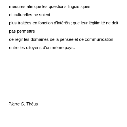
mesures afin que les questions l
i
n
guistiques
et culturelles ne so
i
ent
plus traitées en fonction d’intérêts; que leur légitimité ne doit
pas permettre
de régir les domaines de la pensée et de commun
i
cation
entre les citoyens d’un même pays.
P
ierre G.
T
héus