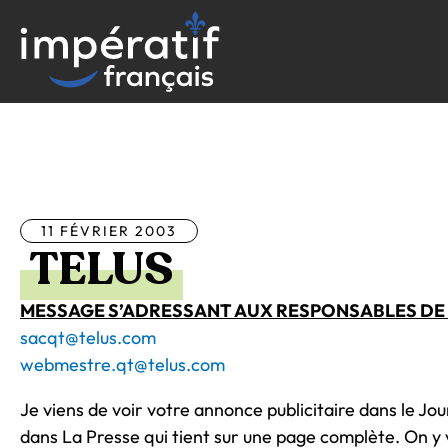
Aller
au
contenu
Tous les articles
11 FÉVRIER 2003
TELUS
MESSAGE S’ADRESSANT AUX RESPONSABLES DE L
sacqt@telus.com
webmestre.qt@telus.com
Je viens de voir votre annonce publicitaire dans le Jo
dans La Presse qui tient sur une page complète. On y 