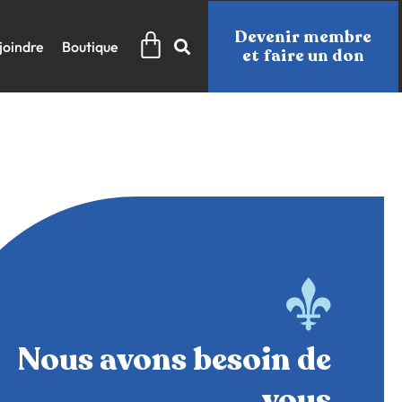
Panier
Devenir membre
joindre
Boutique
et faire un don
Nous avons besoin de
vous