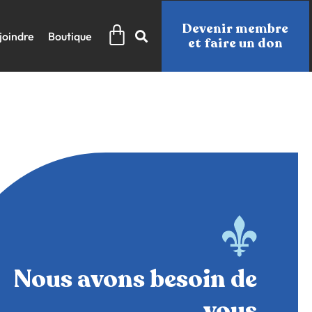
Panier
Devenir membre
joindre
Boutique
et faire un don
Nous avons besoin de
vous