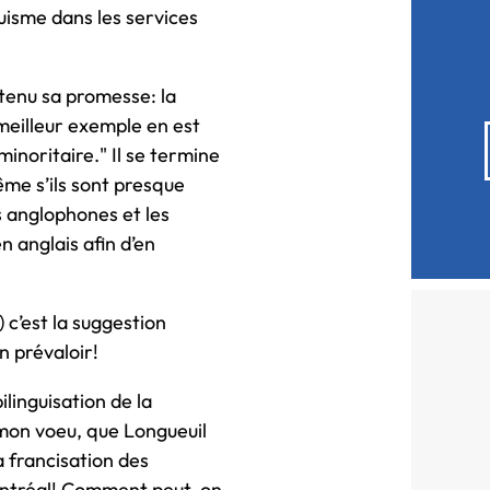
guisme dans les services
tenu sa promesse: la
 meilleur exemple en est
inoritaire." Il se termine
Même s’ils sont presque
es anglophones et les
n anglais afin d’en
c’est la suggestion
n prévaloir!
linguisation de la
 mon voeu, que Longueuil
a francisation des
Montréal! Comment peut-on