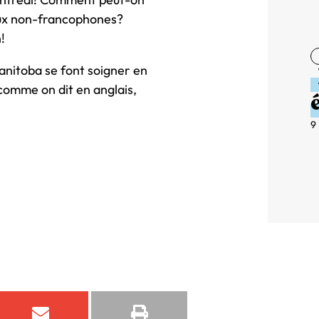
 aux non-francophones?
!
nitoba se font soigner en
 comme on dit en anglais,
9