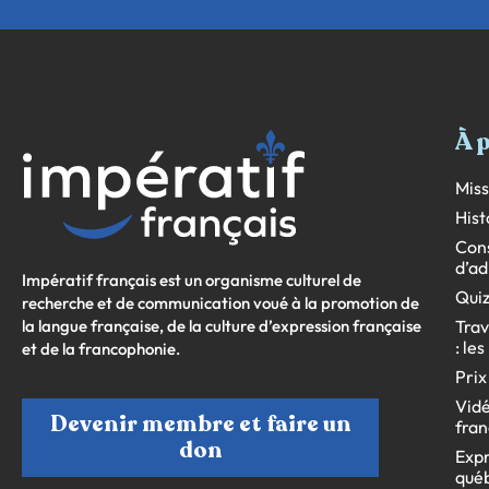
À 
Miss
Hist
Cons
d’ad
Impératif français est un organisme culturel de
Quiz
recherche et de communication voué à la promotion de
la langue française, de la culture d’expression française
Trav
: le
et de la francophonie.
Prix
Vidé
Devenir membre et faire un
fran
don
Expr
qué