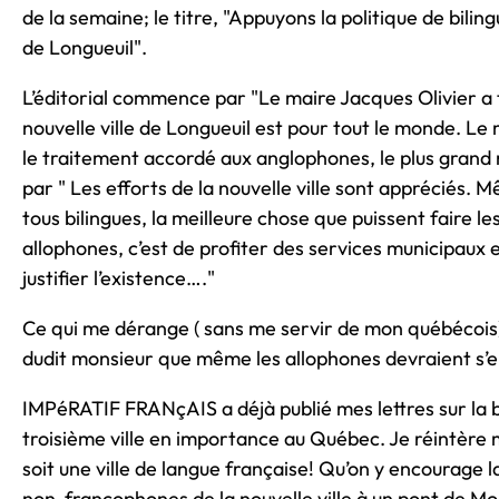
de la semaine; le titre, "Appuyons la politique de bilin
de Longueuil".
L’éditorial commence par "Le maire Jacques Olivier a 
nouvelle ville de Longueuil est pour tout le monde. Le
le traitement accordé aux anglophones, le plus grand m
par " Les efforts de la nouvelle ville sont appréciés. 
tous bilingues, la meilleure chose que puissent faire l
allophones, c’est de profiter des services municipaux e
justifier l’existence…."
Ce qui me dérange ( sans me servir de mon québécois) 
dudit monsieur que même les allophones devraient s’e
IMPéRATIF FRANçAIS a déjà publié mes lettres sur la bi
troisième ville en importance au Québec. Je réintère
soit une ville de langue française! Qu’on y encourage l
non-francophones de la nouvelle ville à un pont de 