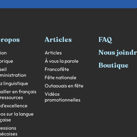
propos
Articles
FAQ
Nous joind
ion
Articles
orique
À vous la parole
Boutique
eil
Francofête
ministration
Fête nationale
z linguistique
Outaouais en fête
ailler en français
Vidéos
s ressources
promotionnelles
 d’excellence
os sur la langue
çaise
essions
bécoises