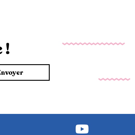
 !
Envoyer