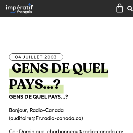
Aller
Pan
au
contenu
Tous les articles
04 JUILLET 2003
GENS DE QUEL
PAYS…?
GENS DE QUEL PAYS…?
Bonjour, Radio-Canada
(auditoire@Fr.radio-canada.ca)
Cc : Dominique_charbonneau@radio-canada.ca;