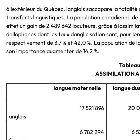
à lextérieur du Québec, langlais saccapare la totalité
transferts linguistiques. La population canadienne de 
effet un gain de 2 489 642 locuteurs, grâce à lassimi
dallophones dont les taux danglicisation sont, pour l
respectivement de 3,7 % et 42,0 %. La population de la
son importance augmenter de 14,2 %.
Tableau
ASSIMILATION 
langue maternelle
langue du
17 521 896
20 0
anglais
6 782 294
6 5