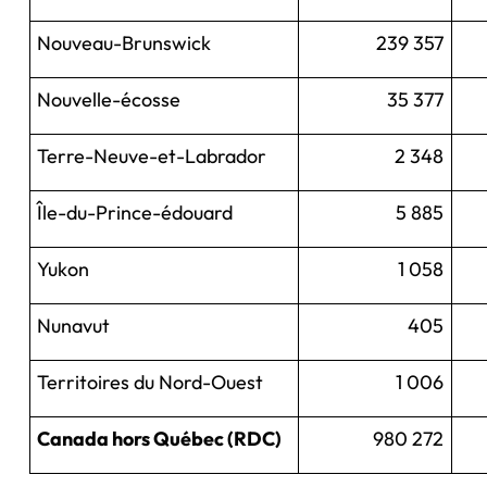
Nouveau-Brunswick
239 357
Nouvelle-écosse
35 377
Terre-Neuve-et-Labrador
2 348
Île-du-Prince-édouard
5 885
Yukon
1 058
Nunavut
405
Territoires du Nord-Ouest
1 006
Canada hors Québec (RDC)
980 272