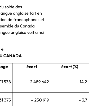
 du solde des
langue anglaise fait en
lation de francophones et
ensemble du Canada
ngue anglaise voit ainsi
 4
AU CANADA
sage
écart
écart (%)
11 538
+ 2 489 642
14,2
31 375
– 250 919
– 3,7