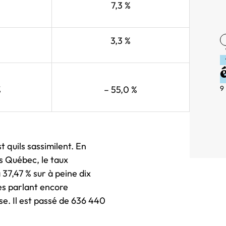
7,3 %
3,3 %
9
%
– 55,0 %
quils sassimilent. En
s Québec, le taux
 37,47 % sur à peine dix
es parlant encore
e. Il est passé de 636 440