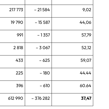
217 773
– 21 584
9,02
19 790
– 15 587
44,06
991
– 1 357
57,79
2 818
– 3 067
52,12
433
– 625
59,07
225
– 180
44.44
396
– 610
60.64
612 990
– 376 282
37,47