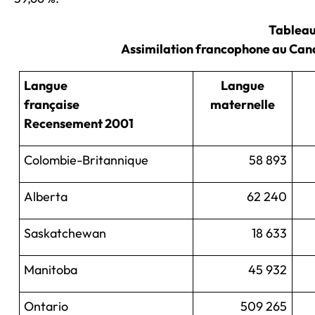
Tableau
Assimilation francophone au Can
Langue
Langue
française
maternelle
Recensement 2001
Colombie-Britannique
58 893
Alberta
62 240
Saskatchewan
18 633
Manitoba
45 932
Ontario
509 265