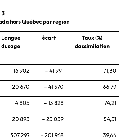
 3
ada hors Québec par région
Langue
écart
Taux (%)
dusage
dassimilation
16 902
– 41 991
71,30
20 670
– 41 570
66,79
4 805
– 13 828
74,21
20 893
– 25 039
54,51
307 297
– 201 968
39,66