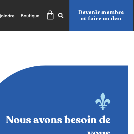
Panier
Devenir membre
joindre
Boutique
et faire un don
Nous avons besoin de
vous