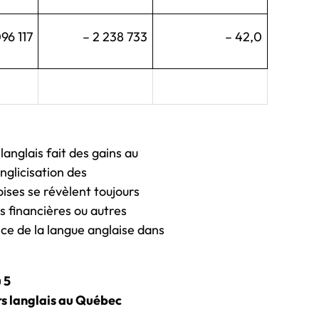
96 117
– 2 238 733
– 42,0
anglais fait des gains au
nglicisation des
ises se révèlent toujours
s financières ou autres
ce de la langue anglaise dans
 5
rs langlais au Québec