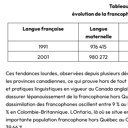
Tableau
évolution de la francop
Langue française
Langue
maternelle
1991
976 415
2001
980 272
Ces tendances lourdes, observées depuis plusieurs dé
les provinces canadiennes, ce qui prouve hors de tout 
et pratiques linguistiques en vigueur au Canada angla
dassurer lépanouissement de la francophonie hors Q
dassimilation des francophones oscillent entre 9 % a
% en Colombie-Britannique. LOntario, là où se situe e
importante population francophone hors Québec au C
39,66 %.