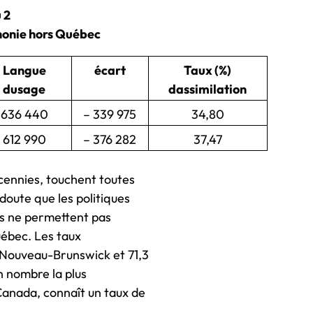
 2
honie hors Québec
Langue
écart
Taux (%)
dusage
dassimilation
636 440
– 339 975
34,80
612 990
– 376 282
37,47
cennies, touchent toutes
doute que les politiques
is ne permettent pas
uébec. Les taux
u Nouveau-Brunswick et 71,3
n nombre la plus
anada, connaît un taux de