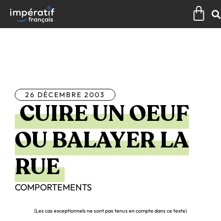
Aller
Pan
au
contenu
Tous les articles
26 DÉCEMBRE 2003
CUIRE UN OEUF
OU BALAYER LA
RUE
COMPORTEMENTS
(Les cas exceptionnels ne sont pas tenus en compte dans ce texte)