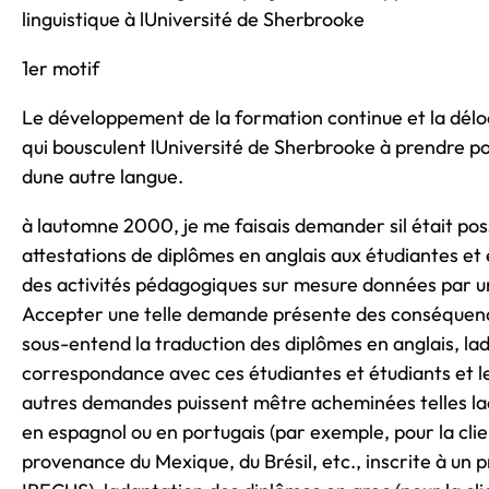
linguistique à lUniversité de Sherbrooke
1er motif
Le développement de la formation continue et la dél
qui bousculent lUniversité de Sherbrooke à prendre po
dune autre langue.
à lautomne 2000, je me faisais demander sil était pos
attestations de diplômes en anglais aux étudiantes et 
des activités pédagogiques sur mesure données par un
Accepter une telle demande présente des conséquence
sous-entend la traduction des diplômes en anglais, la
correspondance avec ces étudiantes et étudiants et l
autres demandes puissent mêtre acheminées telles l
en espagnol ou en portugais (par exemple, pour la cli
provenance du Mexique, du Brésil, etc., inscrite à un 