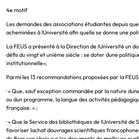
4e motif
Les demandes des associations étudiantes depuis quel
acheminées à lUniversité afin quelle se donne une poli
La FEUS a présenté à la Direction de lUniversité un d
défis du vingt et unième siècle : se doter dune politiqu
institutionnelle»;
Parmi les 13 recommandations proposées par la FEUS,
· « Que, sauf exception commandée par la nature dun
ou dun programme, la langue des activités pédagogiqu
française. » ;
· « Que le Service des bibliothèques de lUniversité de
favoriser lachat douvrages scientifiques francophone
de fixer son choix sur les documents de meilleure quali