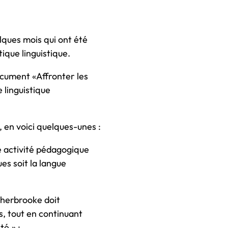
ques mois qui ont été
tique linguistique.
ocument «Affronter les
e linguistique
 en voici quelques-unes :
e activité pédagogique
es soit la langue
 Sherbrooke doit
s, tout en continuant
té.» ;