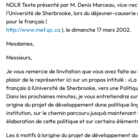
NDLR Texte présenté par M. Denis Marceau, vice-rec
l’Université de Sherbrooke, lors du déjeuner-causeri
pour le français (
http://www.mef.qc.ca
), le dimanche 17 mars 2002.
Mesdames,
Messieurs,
Je vous remercie de linvitation que vous avez faite au R
plaisir de le représenter ici sur un propos intitulé : «La
français à lUniversité de Sherbrooke, vers une Politiqu
Dans les prochaines minutes, je vous entretiendrai sur l
origine du projet de développement dune politique lin
institution, sur le chemin parcouru jusquà maintenant e
élaboration de cette politique et sur certains élément
Les 6 motifs à lorigine du projet de développement du