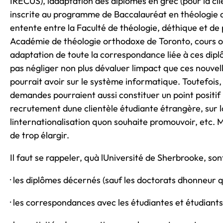
IRECUS), ladaptation des diplômes en grec (pour la cl
inscrite au programme de Baccalauréat en théologie d
entente entre la Faculté de théologie, déthique et de p
Académie de théologie orthodoxe de Toronto, cours offe
adaptation de toute la correspondance liée à ces diplô
pas négliger non plus dévaluer limpact que ces nouve
pourrait avoir sur le système informatique. Toutefois,
demandes pourraient aussi constituer un point positif 
recrutement dune clientèle étudiante étrangère, sur l
linternationalisation quon souhaite promouvoir, etc.
de trop élargir.
Il faut se rappeler, quà lUniversité de Sherbrooke, son
· les diplômes décernés (sauf les doctorats dhonneur qu
· les correspondances avec les étudiantes et étudiants