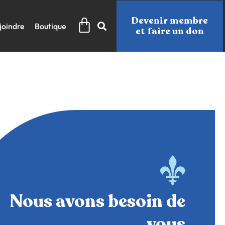
Panier
Devenir membre
joindre
Boutique
et faire un don
Nous avons besoin de
vous