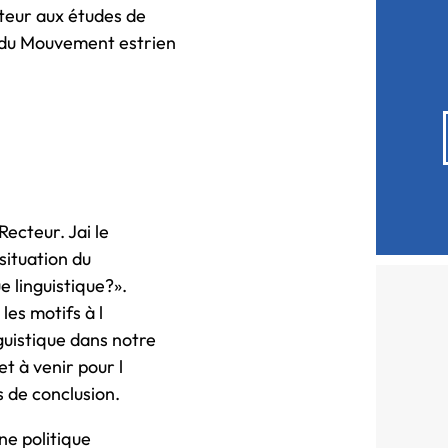
teur aux études de
e du Mouvement estrien
ecteur. Jai le
 situation du
e linguistique?».
es motifs à l
guistique dans notre
t à venir pour l
s de conclusion.
ne politique