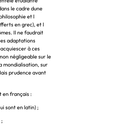
ientèle étudiante
ans le cadre dune
hilosophie et l
rts en grec), et l
mes. Il ne faudrait
lles adaptations
 acquiescer à ces
non négligeable sur le
a mondialisation, sur
 Mais prudence avant
t en français :
i sont en latin) ;
 ;