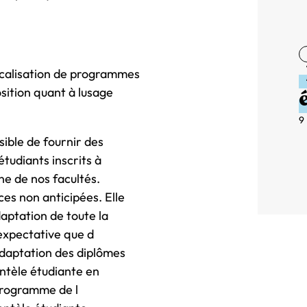
ocalisation de programmes
sition quant à lusage
9
sible de fournir des
étudiants inscrits à
e de nos facultés.
s non anticipées. Elle
daptation de toute la
expectative que d
adaptation des diplômes
entèle étudiante en
programme de l