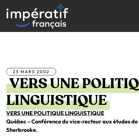
Aller
au
contenu
Tous les articles
23 MARS 2002
VERS UNE POLITI
LINGUISTIQUE
VERS UNE POLITIQUE LINGUISTIQUE
Québec – Conférence du vice-recteur aux études de 
Sherbrooke.