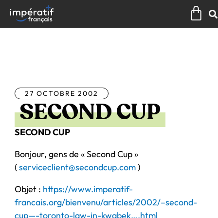
Aller
Pan
au
contenu
Tous les articles
27 OCTOBRE 2002
SECOND CUP
SECOND CUP
Bonjour, gens de « Second Cup »
(
serviceclient@secondcup.com
)
Objet :
https://www.imperatif-
francais.org/bienvenu/articles/2002/–second-
cup—-toronto-law-in-kwabek….html