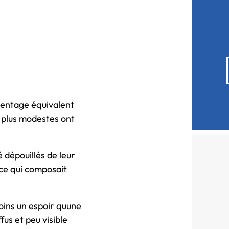
rcentage équivalent
s plus modestes ont
é dépouillés de leur
t ce qui composait
ins un espoir quune
fus et peu visible