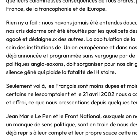
que leurs calamiteuses conséquences de tous ordres, p
France, de la francophonie et de lEurope.
Rien ny a fait : nous navons jamais été entendus da
nos cris dalarme ont été étouffés par les quolibets des
agacé et dédaigneux des autres. La capitulation de la
sein des institutions de lUnion européenne et dans no
déjà annoncée et programmée sans vergogne par de t
politiques anglo-saxons, doit sorganiser pour nos dir
silence gêné qui plaide la fatalité de lHistoire.
Seulement voilà, les Français sont moins dupes et moi
certains ne lescomptaient et le 21 avril 2002 nous a 
et effroi, ce que nous pressentions depuis quelques te
Jean Marie Le Pen et le Front National, auxquels on 
un manque de sens politique, sont en train de nous dev
déjà repris à leur compte et leur propre sauce cette n