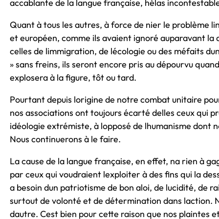
accablante de la langue française, hélas incontestabl
Quant à tous les autres, à force de nier le problème li
et européen, comme ils avaient ignoré auparavant la q
celles de limmigration, de lécologie ou des méfaits du
» sans freins, ils seront encore pris au dépourvu quan
explosera à la figure, tôt ou tard.
Pourtant depuis lorigine de notre combat unitaire pou
nos associations ont toujours écarté delles ceux qui 
idéologie extrémiste, à lopposé de lhumanisme dont 
Nous continuerons à le faire.
La cause de la langue française, en effet, na rien à 
par ceux qui voudraient lexploiter à des fins qui la dess
a besoin dun patriotisme de bon aloi, de lucidité, de ra
surtout de volonté et de détermination dans laction
dautre. Cest bien pour cette raison que nos plaintes 