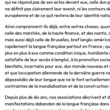
qui ne répond pas de ses actes devant eux, celle dun p
ne définit pas clairement leur avenir, ni les contours d
européenne et de ce quil restera de leur identité nati
Ainsi comprennent-ils déjà, entre autres choses, quu
celle des marchés, de la haute finance, et des nantis, c
mais aussi déjà celle de Bruxelles, bref langlo-améric
rapidement la langue française partout en France ; qu
plus en plus à eux comme condition inique, humiliante 
satisfaite de leur accès à lemploi, à la promotion socia
bienfaits, incertains pour eux, dun monde nouveau et 
et que loccupation allemande de la dernière guerre ne
dépossédés de leur langue que ne le font actuellemen
contraintes de la mondialisation et de la constructio
Depuis plus de dix ans, nos associations décrivent et 
manifestations dabandon de la langue française dans 