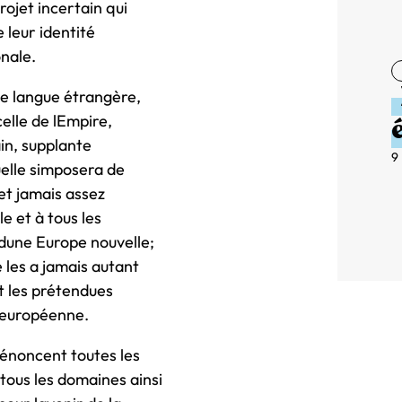
rojet incertain qui
e leur identité
onale.
ne langue étrangère,
elle de lEmpire,
ain, supplante
9
elle simposera de
et jamais assez
le et à tous les
dune Europe nouvelle;
 les a jamais autant
t les prétendues
n européenne.
dénoncent toutes les
tous les domaines ainsi