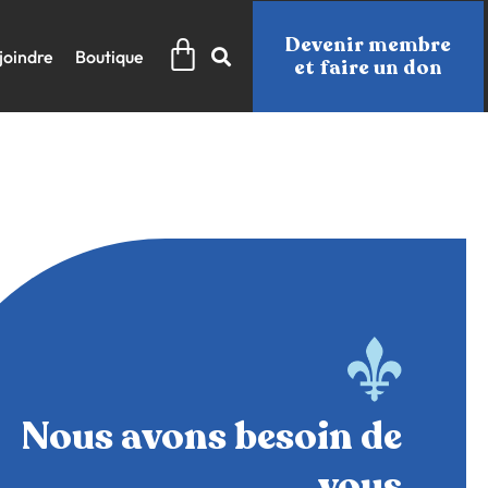
Panier
Devenir membre
joindre
Boutique
et faire un don
Nous avons besoin de
vous