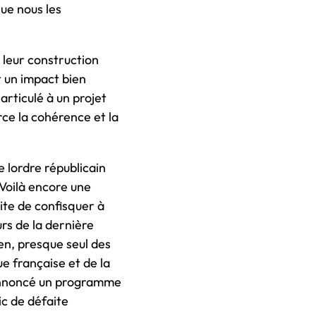
que nous les
 leur construction
t un impact bien
articulé à un projet
rce la cohérence et la
 lordre républicain
 Voilà encore une
oite de confisquer à
urs de la dernière
en, presque seul des
ue française et de la
annoncé un programme
ic de défaite