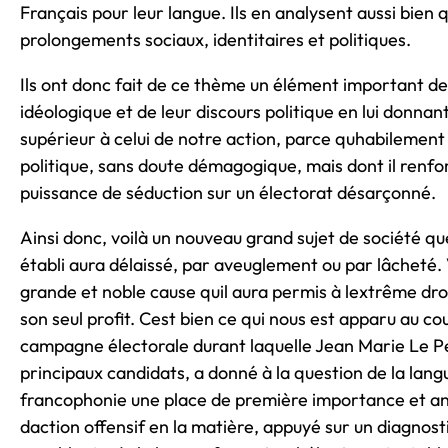
Français pour leur langue. Ils en analysent aussi bien 
prolongements sociaux, identitaires et politiques.
Ils ont donc fait de ce thème un élément important de
idéologique et de leur discours politique en lui donnan
supérieur à celui de notre action, parce quhabilement 
politique, sans doute démagogique, mais dont il renfo
puissance de séduction sur un électorat désarçonné.
Ainsi donc, voilà un nouveau grand sujet de société que
établi aura délaissé, par aveuglement ou par lâcheté.
grande et noble cause quil aura permis à lextrême dr
son seul profit. Cest bien ce qui nous est apparu au co
campagne électorale durant laquelle Jean Marie Le P
principaux candidats, a donné à la question de la lang
francophonie une place de première importance et 
daction offensif en la matière, appuyé sur un diagnost