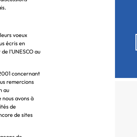
is.
lleurs voeux
us écris en
t de l’UNESCO au
 2001 concernant
ous remercions
n au
e nous avons à
ités de
core de sites
ageons de