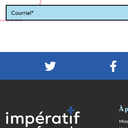
Courriel
À 
Miss