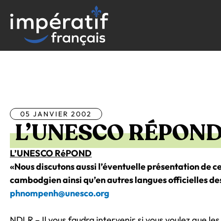
Aller
au
contenu
Tous les articles
05 JANVIER 2002
L’UNESCO RÉPON
L’UNESCO RéPOND
«Nous discutons aussi l’éventuelle présentation de ce
cambodgien ainsi qu’en autres langues officielles d
phnompenh@unesco.org
NDLR – Il vous faudra intervenir si vous voulez que les