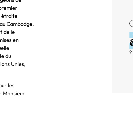
 premier
 étroite
s au Cambodge.
t de le
mises en
elle
9
le du
tions Unies,
our les
er Monsieur