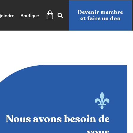
Panier
Devenir membre
joindre
Boutique
et faire un don
Nous avons besoin de
vous