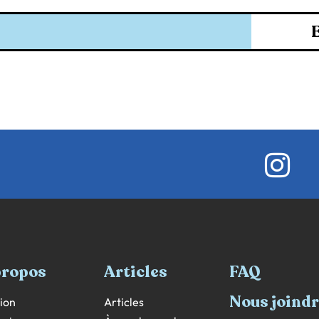
propos
Articles
FAQ
Nous joind
ion
Articles