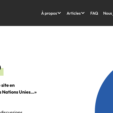
À propos
Articles
FAQ
Nous 
D
 site en
es Nations Unies…»
 discussions