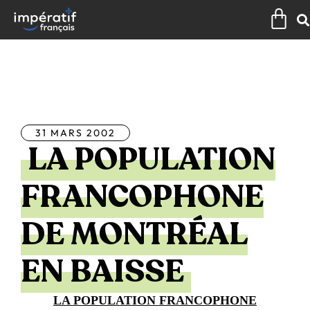
Aller
Pan
au
contenu
Tous les articles
31 MARS 2002
LA POPULATION
FRANCOPHONE
DE MONTRÉAL
EN BAISSE
LA POPULATION FRANCOPHONE