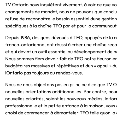
TV Ontario nous inquiètent vivement. à voir ce que 
changements de mandat, nous ne pouvons que conclu
refuse de reconnaître le besoin essentiel dune gestion
spécifiques à la chaîne TFO par et pour la communau
Depuis 1986, des gens dévoués à TFO, appuyés de la
franco-ontarienne, ont réussi à créer une chaîne re
et qui devint un outil essentiel au développement de
Nous sommes fiers davoir fait de TFO notre fleuron e
budgétaires massives et répétitives et dun « appui »
lOntario pas toujours au rendez-vous.
Nous ne nous objectons pas en principe à ce que TV O
nouvelles orientations additionnelles. Par contre, pour
nouvelles priorités, soient les nouveaux médias, la fo
professionnelle et la petite enfance à la maison, vou
choisi de commencer à démanteler TFO telle quon la