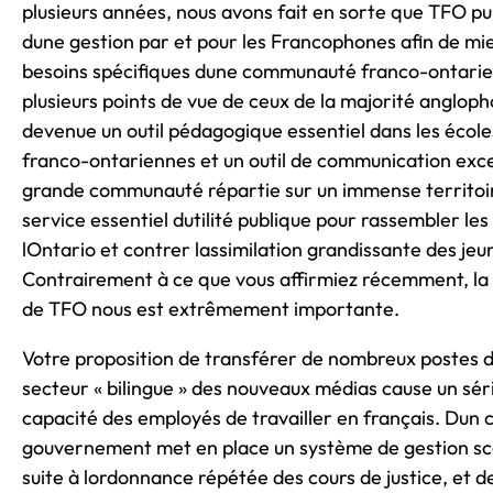
plusieurs années, nous avons fait en sorte que TFO pu
dune gestion par et pour les Francophones afin de m
besoins spécifiques dune communauté franco-ontarie
plusieurs points de vue de ceux de la majorité anglop
devenue un outil pédagogique essentiel dans les école
franco-ontariennes et un outil de communication exc
grande communauté répartie sur un immense territoi
service essentiel dutilité publique pour rassembler l
lOntario et contrer lassimilation grandissante des jeu
Contrairement à ce que vous affirmiez récemment, la m
de TFO nous est extrêmement importante.
Votre proposition de transférer de nombreux postes
secteur « bilingue » des nouveaux médias cause un séri
capacité des employés de travailler en français. Dun 
gouvernement met en place un système de gestion sco
suite à lordonnance répétée des cours de justice, et de