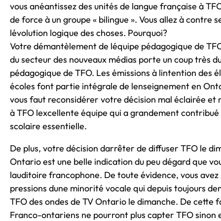
vous anéantissez des unités de langue française à TFO
de force à un groupe « bilingue ». Vous allez à contre 
lévolution logique des choses. Pourquoi?
Votre démantèlement de léquipe pédagogique de TFO 
du secteur des nouveaux médias porte un coup très du
pédagogique de TFO. Les émissions à lintention des é
écoles font partie intégrale de lenseignement en Ontar
vous faut reconsidérer votre décision mal éclairée et
à TFO lexcellente équipe qui a grandement contribu
scolaire essentielle.
De plus, votre décision darrêter de diffuser TFO le d
Ontario est une belle indication du peu dégard que vo
lauditoire francophone. De toute évidence, vous ave
pressions dune minorité vocale qui depuis toujours de
TFO des ondes de TV Ontario le dimanche. De cette f
Franco-ontariens ne pourront plus capter TFO sinon 