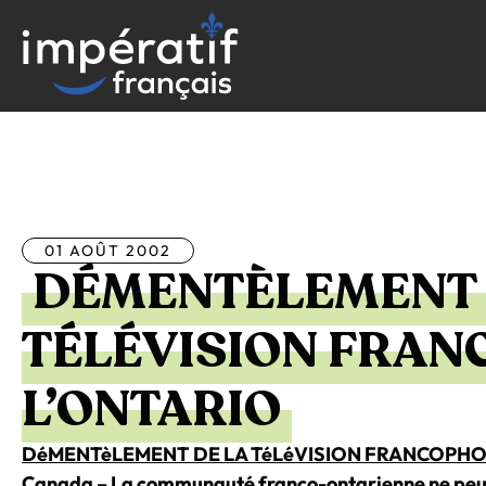
Aller
au
contenu
Tous les articles
01 AOÛT 2002
DÉMENTÈLEMENT 
TÉLÉVISION FRAN
L’ONTARIO
DéMENTèLEMENT DE LA TéLéVISION FRANCOPHO
Canada – La communauté franco-ontarienne ne peut t