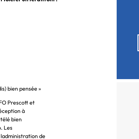
is) bien pensée »
CFO Prescott et
déception à
 télé bien
o. Les
ladministration de