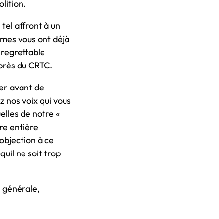
lition.
el affront à un
smes vous ont déjà
 regrettable
près du CRTC.
ter avant de
 nos voix qui vous
elles de notre «
tre entière
 objection à ce
il ne soit trop
e générale,