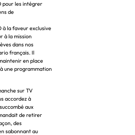
 pour les intégrer
sens de
à la faveur exclusive
r à la mission
lèves dans nos
io français. Il
 maintenir en place
é à une programmation
imanche sur TV
us accordez à
z succombé aux
mandait de retirer
açon, des
en sabonnant au