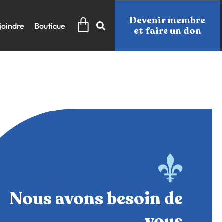
Panier
Devenir membre
joindre
Boutique
et faire un don
Nous avons besoin de
vous