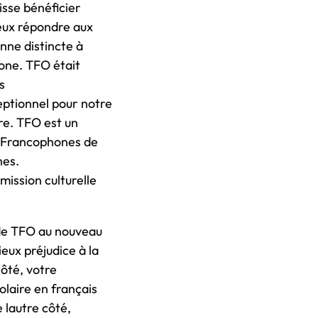
isse bénéficier
ieux répondre aux
nne distincte à
hone. TFO était
s
eptionnel pour notre
re. TFO est un
es Francophones de
nes.
ission culturelle
 de TFO au nouveau
eux préjudice à la
côté, votre
laire en français
 lautre côté,