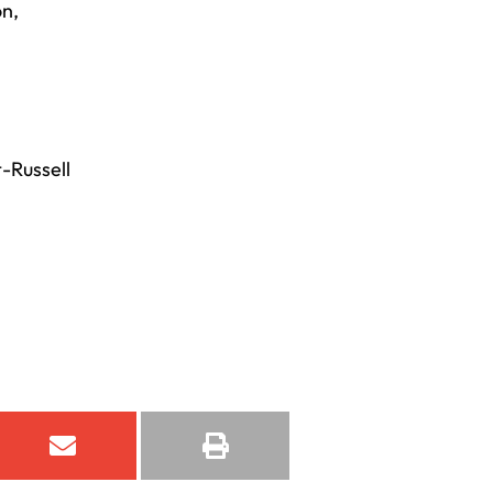
on,
-Russell