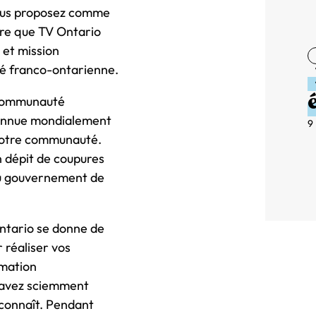
vous proposez comme
re que TV Ontario
 et mission
té franco-ontarienne.
 communauté
connue mondialement
9
 notre communauté.
n dépit de coupures
 du gouvernement de
ntario se donne de
 réaliser vos
rmation
s avez sciemment
 connaît. Pendant