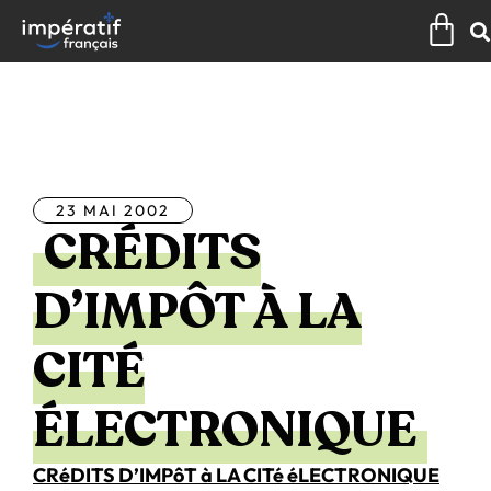
Aller
Pan
au
contenu
Tous les articles
23 MAI 2002
CRÉDITS
D’IMPÔT À LA
CITÉ
ÉLECTRONIQUE
CRéDITS D’IMPôT à LA CITé éLECTRONIQUE