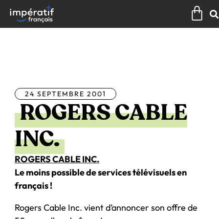
Aller
Pan
au
contenu
Tous les articles
24 SEPTEMBRE 2001
ROGERS CABLE
INC.
ROGERS CABLE INC.
Le moins possible de services télévisuels en
français !
Rogers Cable Inc. vient d’annoncer son offre de