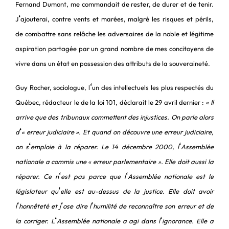
Fernand Dumont, me commandait de rester, de durer et de tenir.
‘
J
ajouterai, contre vents et marées, malgré les risques et périls,
de combattre sans relâche les adversaires de la noble et légitime
aspiration partagée par un grand nombre de mes concitoyens de
vivre dans un état en possession des attributs de la souveraineté.
‘
Guy Rocher, sociologue, l
un des intellectuels les plus respectés du
Québec, rédacteur le de la loi 101, déclarait le 29 avril dernier : «
Il
arrive que des tribunaux commettent des injustices. On parle alors
‘
d
« erreur judiciaire ». Et quand on découvre une erreur judiciaire,
‘
‘
on s
emploie à la réparer. Le 14 décembre 2000, l
Assemblée
nationale a commis une « erreur parlementaire ». Elle doit aussi la
‘
‘
réparer. Ce n
est pas parce que l
Assemblée nationale est le
‘
législateur qu
elle est au-dessus de la justice. Elle doit avoir
‘
‘
‘
l
honnêteté et j
ose dire l
humilité de reconnaître son erreur et de
‘
‘
la corriger. L
Assemblée nationale a agi dans l
ignorance. Elle a