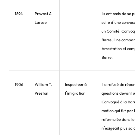
1894
Provost &
Ils ont omis de se p
‘
Larose
suite d
une convoc
un Comité. Convoq
Barre, il ne compa
Arrestation et com
Barre.
1906
William T.
Inspecteur à
Il a refusé de répo
‘
Preston
l
imigration
questions devant 
Convoqué à la Bar
motion qui fut par 
reformulée dans le
‘
n
exigeait plus sa