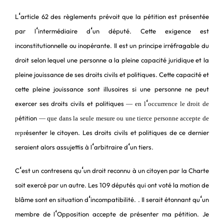
‘
L
article 62 des règlements prévoit que la pétition est présentée
‘
‘
par l
intermédiaire d
un député. Cette exigence est
inconstitutionnelle ou inopérante. Il est un principe irréfragable du
droit selon lequel une personne a la pleine capacité juridique et la
pleine jouissance de ses droits civils et politiques. Cette capacité et
cette pleine jouissance sont illusoires si une personne ne peut
‘
exercer ses droits civils et politiques
― en l
occurrence le droit de
étition
p
― que dans la seule mesure ou une tierce personne accepte de
ésenter le citoyen. Les droits civils et politiques de ce dernier
repr
‘
‘
seraient alors assujettis à l
arbitraire d
un tiers.
‘
‘
C
est un contresens qu
un droit reconnu à un citoyen par la Charte
soit exercé par un autre. Les 109 députés qui ont voté la motion de
‘
‘
blâme sont en situation d
incompatibilité. . Il serait étonnant qu
un
‘
membre de l
Opposition accepte de présenter ma pétition. Je