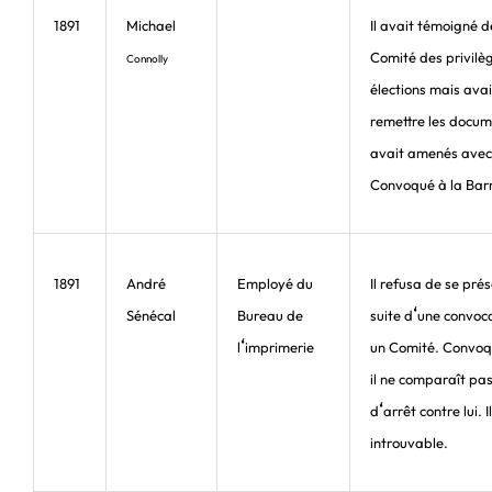
1891
Michael
Il avait témoigné d
Comité des privilè
Connolly
élections mais avai
remettre les docum
avait amenés avec 
Convoqué à la Bar
1891
André
Employé du
Il refusa de se prés
‘
Sénécal
Bureau de
suite d
une convoc
‘
l
imprimerie
un Comité. Convoqu
il ne comparaît pa
‘
d
arrêt contre lui. 
introuvable.