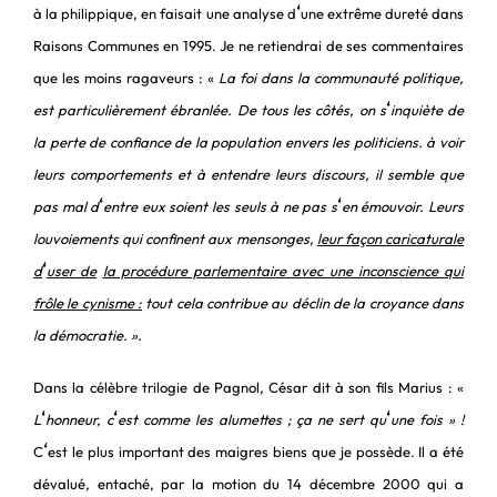
‘
à la philippique, en faisait une analyse d
une extrême dureté dans
Raisons Communes en 1995. Je ne retiendrai de ses commentaires
que les moins ragaveurs : «
La foi dans la communauté politique,
‘
est particulièrement ébranlée. De tous les côtés, on s
inquiète de
la perte de confiance de la population envers les politiciens. à voir
leurs comportements et à entendre leurs discours, il semble que
‘
‘
pas mal d
entre eux soient les seuls à ne pas s
en émouvoir. Leurs
louvoiements qui confinent aux mensonges,
leur façon caricaturale
‘
d
user de
la procédure parlementaire avec une inconscience qui
frôle le cynisme :
tout cela contribue au déclin de la croyance dans
la démocratie. ».
Dans la célèbre trilogie de Pagnol, César dit à son fils Marius : «
‘
‘
‘
L
honneur, c
est comme les alumettes ; ça ne sert qu
une fois » !
‘
C
est le plus important des maigres biens que je possède. Il a été
dévalué, entaché, par la motion du 14 décembre 2000 qui a