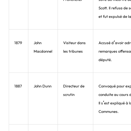
Scott. Il refusa de 
et fut expulsé de 
‘
1879
John
Visiteur dans
Accusé d
avoir ad
Macdonnel
les tribunes
remarques offensa
député.
1887
John Dunn
Directeur de
Convoqué pour exp
scrutin
conduite au cours 
‘
Il s
est expliqué à 
Communes.