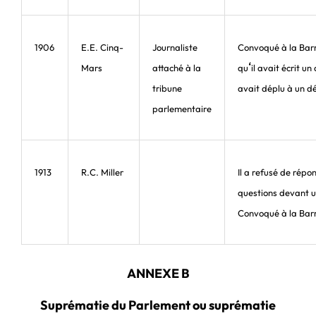
1906
E.E. Cinq-
Journaliste
Convoqué à la Barr
‘
Mars
attaché à la
qu
il avait écrit un 
tribune
avait déplu à un d
parlementaire
1913
R.C. Miller
Il a refusé de répo
questions devant 
Convoqué à la Bar
ANNEXE B
Suprématie du Parlement ou suprématie