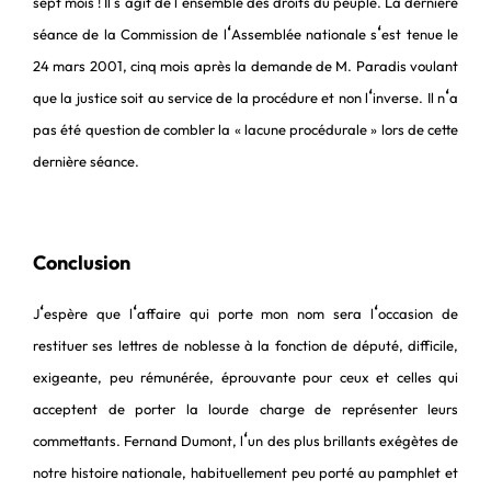
‘
‘
sept mois ! Il s
agit de l
ensemble des droits du peuple. La dernière
‘
‘
séance de la Commission de l
Assemblée nationale s
est tenue le
24 mars 2001, cinq mois après la demande de M. Paradis voulant
‘
‘
que la justice soit au service de la procédure et non l
inverse. Il n
a
pas été question de combler la « lacune procédurale » lors de cette
dernière séance.
Conclusion
‘
‘
‘
J
espère que l
affaire qui porte mon nom sera l
occasion de
restituer ses lettres de noblesse à la fonction de député, difficile,
exigeante, peu rémunérée, éprouvante pour ceux et celles qui
acceptent de porter la lourde charge de représenter leurs
‘
commettants. Fernand Dumont, l
un des plus brillants exégètes de
notre histoire nationale, habituellement peu porté au pamphlet et