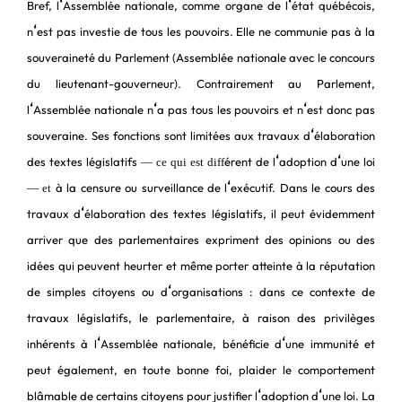
‘
‘
Bref, l
Assemblée nationale, comme organe de l
état québécois,
‘
n
est pas investie de tous les pouvoirs. Elle ne communie pas à la
souveraineté du Parlement (Assemblée nationale avec le concours
du lieutenant-gouverneur). Contrairement au Parlement,
‘
‘
‘
l
Assemblée nationale n
a pas tous les pouvoirs et n
est donc pas
‘
souveraine. Ses fonctions sont limitées aux travaux d
élaboration
‘
‘
des textes législatifs
érent de l
adoption d
une loi
― ce qui est diff
‘
à la censure ou surveillance de l
exécutif. Dans le cours des
― et
‘
travaux d
élaboration des textes législatifs, il peut évidemment
arriver que des parlementaires expriment des opinions ou des
idées qui peuvent heurter et même porter atteinte à la réputation
‘
de simples citoyens ou d
organisations : dans ce contexte de
travaux législatifs, le parlementaire, à raison des privilèges
‘
‘
inhérents à l
Assemblée nationale, bénéficie d
une immunité et
peut également, en toute bonne foi, plaider le comportement
‘
‘
blâmable de certains citoyens pour justifier l
adoption d
une loi. La