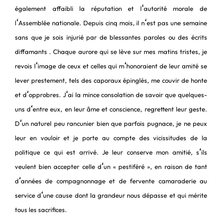
‘
également affaibli la réputation et l
autorité morale de
‘
‘
l
Assemblée nationale. Depuis cinq mois, il n
est pas une semaine
sans que je sois injurié par de blessantes paroles ou des écrits
diffamants . Chaque aurore qui se lève sur mes matins tristes, je
‘
‘
revois l
image de ceux et celles qui m
honoraient de leur amité se
lever prestement, tels des caporaux épinglés, me couvir de honte
‘
‘
et d
opprobres. J
ai la mince consolation de savoir que quelques-
‘
uns d
entre eux, en leur âme et conscience, regrettent leur geste.
‘
D
un naturel peu rancunier bien que parfois pugnace, je ne peux
leur en vouloir et je porte au compte des vicissitudes de la
‘
politique ce qui est arrivé. Je leur conserve mon amitié, s
ils
‘
veulent bien accepter celle d
un « pestiféré », en raison de tant
‘
d
années de compagnonnage et de fervente camaraderie au
‘
service d
une cause dont la grandeur nous dépasse et qui mérite
tous les sacrifices.