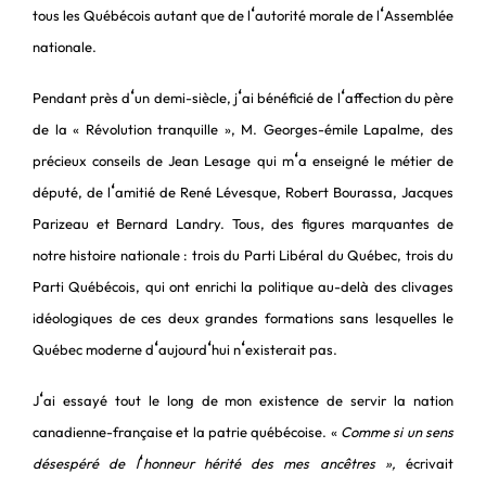
‘
‘
tous les Québécois autant que de l
autorité morale de l
Assemblée
nationale.
‘
‘
‘
Pendant près d
un demi-siècle, j
ai bénéficié de l
affection du père
de la « Révolution tranquille », M. Georges-émile Lapalme, des
‘
précieux conseils de Jean Lesage qui m
a enseigné le métier de
‘
député, de l
amitié de René Lévesque, Robert Bourassa, Jacques
Parizeau et Bernard Landry. Tous, des figures marquantes de
notre histoire nationale : trois du Parti Libéral du Québec, trois du
Parti Québécois, qui ont enrichi la politique au-delà des clivages
idéologiques de ces deux grandes formations sans lesquelles le
‘
‘
‘
Québec moderne d
aujourd
hui n
existerait pas.
‘
J
ai essayé tout le long de mon existence de servir la nation
canadienne-française et la patrie québécoise. «
Comme si un sens
‘
désespéré de l
honneur hérité des mes ancêtres »,
écrivait