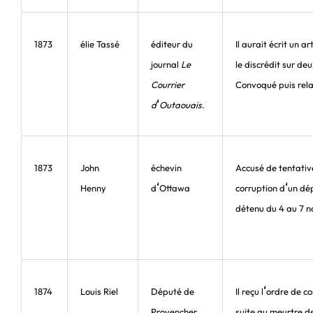
1873
élie Tassé
éditeur du
Il aurait écrit un art
journal
Le
le discrédit sur de
Courrier
Convoqué puis rel
‘
d
Outaouais
.
1873
John
échevin
Accusé de tentativ
‘
‘
Henny
d
Ottawa
corruption d
un dép
détenu du 4 au 7 
‘
1874
Louis Riel
Député de
Il reçu l
ordre de c
Provencher
suite au meurtre 