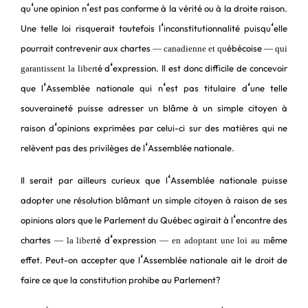
‘
‘
qu
une opinion n
est pas conforme à la vérité ou à la droite raison.
‘
‘
Une telle loi risquerait toutefois l
inconstitutionnalité puisqu
elle
pourrait contrevenir aux chartes
ébécoise
― canadienne et qu
― qui
‘
é d
expression. Il est donc difficile de concevoir
garantissent la libert
‘
‘
‘
que l
Assemblée nationale qui n
est pas titulaire d
une telle
souveraineté puisse adresser un blâme à un simple citoyen à
‘
raison d
opinions exprimées par celui-ci sur des matières qui ne
‘
relèvent pas des privilèges de l
Assemblée nationale.
‘
Il serait par ailleurs curieux que l
Assemblée nationale puisse
adopter une résolution blâmant un simple citoyen à raison de ses
‘
opinions alors que le Parlement du Québec agirait à l
encontre des
‘
chartes
é d
expression
ême
― la libert
― en adoptant une loi au m
‘
effet. Peut-on accepter que l
Assemblée nationale ait le droit de
faire ce que la constitution prohibe au Parlement?