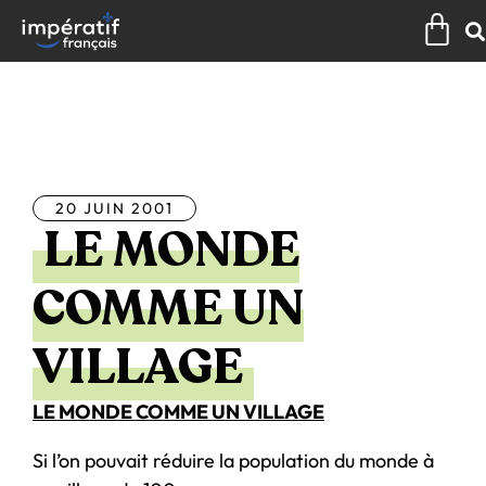
Aller
Pan
au
contenu
Tous les articles
20 JUIN 2001
LE MONDE
COMME UN
VILLAGE
LE MONDE COMME UN VILLAGE
Si l’on pouvait réduire la population du monde à