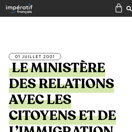
Aller
Pan
au
contenu
Tous les articles
01 JUILLET 2001
LE MINISTÈRE
DES RELATIONS
AVEC LES
CITOYENS ET DE
L’IMMIGRATION