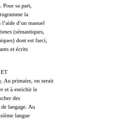
. Pour sa part,
 programme la
à l’aide d’un manuel
ismes
(sémantiques,
ques) dont est farci,
ts et écrits
 ET
e
. Au primaire, on serait
 et à enrichir le
ucher des
s de langage. Au
oisième langue