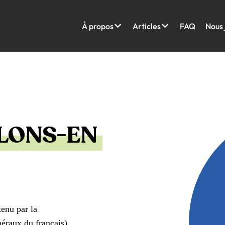
À propos
Articles
FAQ
Nous 
RLONS-EN
enu par la
éraux du français)