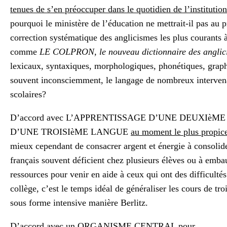
tenues de s’en préoccuper dans le quotidien de l’institution
pourquoi le ministère de l’éducation ne mettrait-il pas au
correction systématique des anglicismes les plus courants 
comme
LE COLPRON, le nouveau dictionnaire des anglic
lexicaux, syntaxiques, morphologiques, phonétiques, graphi
souvent inconsciemment, le langage de nombreux intervenan
scolaires?
D’accord avec L’APPRENTISSAGE D’UNE DEUXIèME
D’UNE TROISIèME LANGUE
au moment le plus propic
mieux cependant de consacrer argent et énergie à consolider
français souvent déficient chez plusieurs élèves ou à emba
ressources pour venir en aide à ceux qui ont des difficulté
collège, c’est le temps idéal de généraliser les cours de tr
sous forme intensive manière Berlitz.
D’accord avec un ORGANISME CENTRAL pour