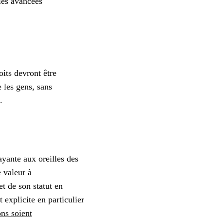
les avancées
oits devront être
 les gens, sans
.
yante aux oreilles des
 valeur à
et de son statut en
plicite en particulier
ons soient