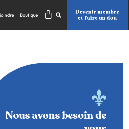
Panier
Devenir membre
joindre
Boutique
et faire un don
Nous avons besoin de
vous