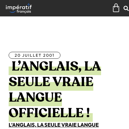
Aller
Pan
au
contenu
Tous les articles
20 JUILLET 2001
L’ANGLAIS, LA
SEULE VRAIE
LANGUE
OFFICIELLE !
L’ANGLAIS, LA SEULE VRAIE LANGUE