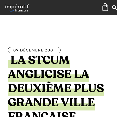
Aller
Pan
au
contenu
Tous les articles
09 DÉCEMBRE 2001
LA STCUM
ANGLICISE LA
DEUXIÈME PLUS
GRANDE VILLE
FRANÇAISE