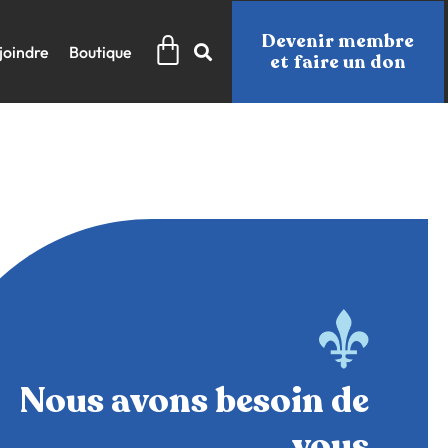
Panier
Devenir membre
joindre
Boutique
et faire un don
Nous avons besoin de
vous