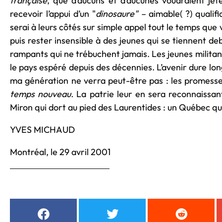
française
, que d’aucuns et d’aucunes voudraient jeter
recevoir l’appui d’un "
dinosaure" –
aimable( ?) qualifi
serai à leurs côtés sur simple appel tout le temps que
puis rester insensible à des jeunes qui se tiennent deb
rampants qui ne trébuchent jamais. Les jeunes militant
le pays espéré depuis des décennies. L’avenir dure long
ma génération ne verra peut-être pas : les promess
temps nouveau.
La patrie leur en sera reconnaissan
Miron qui dort au pied des Laurentides : un Québec qui
YVES MICHAUD
Montréal, le 29 avril 2001