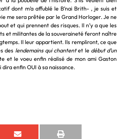
 à la poubelle de l’histoire. S’ils veulent bien
catif dont m’a affublé le B’nai Brith- , je suis et
 vie me sera prêtée par le Grand Horloger. Je ne
out et qui prennent des risques. Il n’y a que les
s et militantes de la souveraineté feront naître
temps. Il leur appartient. Ils rempliront, ce que
es des
lendemains qui chantent
et le
début d’un
te et le voeu enfin réalisé de mon ami Gaston
 dira enfin OUI à sa naissance.