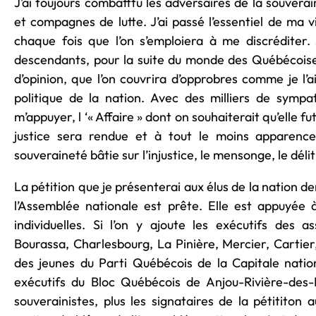
J’ai toujours combatttu les adversaires de la souver
et compagnes de lutte. J’ai passé l’essentiel de ma 
chaque fois que l’on s’emploiera à me discréditer
descendants, pour la suite du monde des Québécoises
d’opinion, que l’on couvrira d’opprobres comme je l’a
politique de la nation. Avec des milliers de sympa
m’appuyer, l ‘« Affaire » dont on souhaiterait qu’elle f
justice sera rendue et à tout le moins apparence
souveraineté bâtie sur l’injustice, le mensonge, le déli
La pétition que je présenterai aux élus de la nation
l’Assemblée nationale est prête. Elle est appuyée 
individuelles. Si l’on y ajoute les exécutifs des 
Bourassa, Charlesbourg, La Pinière, Mercier, Cartier
des jeunes du Parti Québécois de la Capitale nation
exécutifs du Bloc Québécois de Anjou-Rivière-des-Pa
souverainistes, plus les signataires de la pétititon