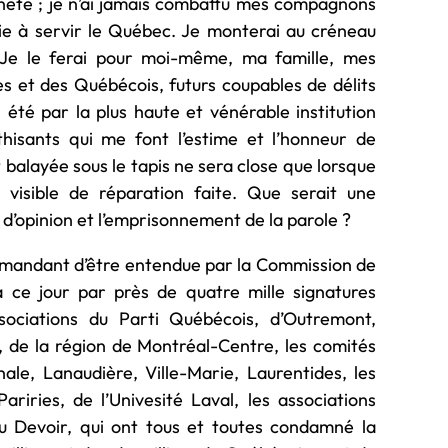
aineté ; je n’ai jamais combattu mes compagnons
vie à servir le Québec. Je monterai au créneau
. Je le ferai pour moi-même, ma famille, mes
 et des Québécois, futurs coupables de délits
i été par la plus haute et vénérable institution
thisants qui me font l’estime et l’honneur de
ut balayée sous le tapis ne sera close que lorsque
 visible de réparation faite. Que serait une
t d’opinion et l’emprisonnement de la parole ?
 demandant d’être entendue par la Commission de
à ce jour par près de quatre mille signatures
associations du Parti Québécois, d’Outremont,
, de la région de Montréal-Centre, les comités
ale, Lanaudière, Ville-Marie, Laurentides, les
riries, de l’Univesité Laval, les associations
 au Devoir, qui ont tous et toutes condamné la