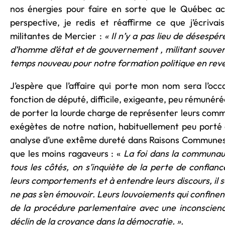
nos énergies pour faire en sorte que le Québec acc
perspective, je redis et réaffirme ce que j’écriva
militantes de Mercier :
« Il n’y a pas lieu de désespé
d’homme d’état et de gouvernement , militant souvera
temps nouveau pour notre formation politique en reven
J’espère que l’affaire qui porte mon nom sera l’occa
fonction de député, difficile, exigeante, peu rémunér
de porter la lourde charge de représenter leurs comme
exégètes de notre nation, habituellement peu porté a
analyse d’une extême dureté dans Raisons Communes 
que les moins ragaveurs : «
La foi dans la communaut
tous les côtés, on s’inquiète de la perte de confiance
leurs comportements et à entendre leurs discours, il s
ne pas s’en émouvoir. Leurs louvoiements qui confinen
de la procédure parlementaire avec une inconscienc
déclin de la croyance dans la démocratie. ».