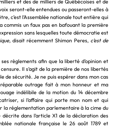
illiers et des de milliers de Québécoises et de
 voix seront-elle entendues ou passeront-elles à
 être, c’est l’Assemblée nationale tout entière qui
 a commis un faux pas en bafouant la première
 d’expression sans lesquelles toute démocratie est
tique,
disait récemment Shimon Peres,
c’est de
es règlements afin que la liberté d’opinion et
 censure. Il s’agit de la première de nos libertés
le de sécurité. Je ne puis espérer dans mon cas
irréparable outrage fait à mon honneur et ma
tatouage indélibile de la motion du 14 décembre
atriser, si l’affaire qui porte mon nom et qui
ver la réglementation parlementaire à la cime du
e décrite dans l’article X1 de la déclaration des
mblée nationale française le 26 août 1789 et