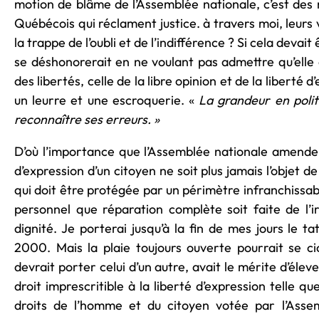
motion de blâme de l’Assemblée nationale, c’est des m
Québécois qui réclament justice. à travers moi, leurs
la trappe de l’oubli et de l’indifférence ? Si cela devait
se déshonorerait en ne voulant pas admettre qu’elle
des libertés, celle de la libre opinion et de la liberté
un leurre et une escroquerie. «
La grandeur en poli
reconnaître ses erreurs. »
D’où l’importance que l’Assemblée nationale amende s
d’expression d’un citoyen ne soit plus jamais l’objet de
qui doit être protégée par un périmètre infranchissab
personnel que réparation complète soit faite de l’
dignité. Je porterai jusqu’à la fin de mes jours le 
2000. Mais la plaie toujours ouverte pourrait se cic
devrait porter celui d’un autre, avait le mérite d’éle
droit imprescritible à la liberté d’expression telle qu
droits de l’homme et du citoyen votée par l’Asse