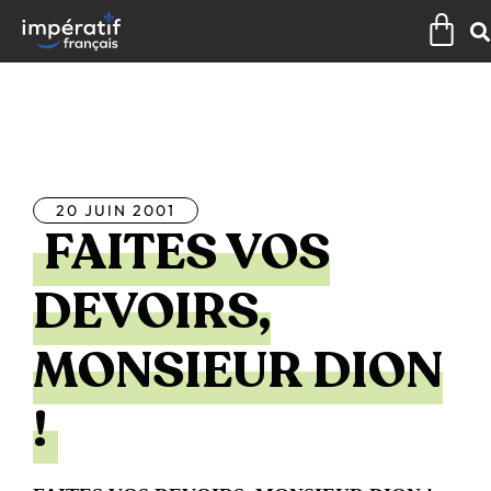
Aller
Pan
au
contenu
Tous les articles
20 JUIN 2001
FAITES VOS
DEVOIRS,
MONSIEUR DION
!