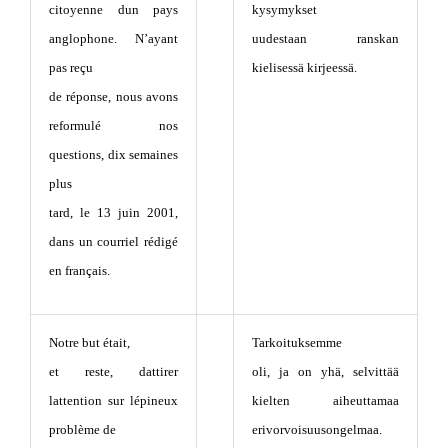
citoyenne dun pays
kysymykset
anglophone. N’ayant
uudestaan ranskan
pas reçu
kielisessä kirjeessä.
de réponse, nous avons
reformulé nos
questions, dix semaines
plus
tard, le 13 juin 2001,
dans un courriel rédigé
en français.
Notre but était,
Tarkoituksemme
et reste, dattirer
oli, ja on yhä, selvittää
lattention sur lépineux
kielten aiheuttamaa
problème de
erivorvoisuusongelmaa.