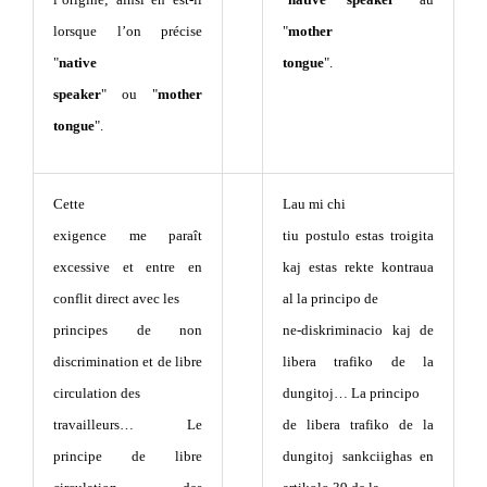
lorsque l’on précise
"
mother
"
native
tongue
".
speaker
" ou "
mother
tongue
".
Cette
Lau mi chi
exigence me paraît
tiu postulo estas troigita
excessive et entre en
kaj estas rekte kontraua
conflit direct avec les
al la principo de
principes de non
ne-diskriminacio kaj de
discrimination et de libre
libera trafiko de la
circulation des
dungitoj… La principo
travailleurs… Le
de libera trafiko de la
principe de libre
dungitoj sankciighas en