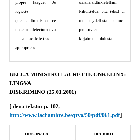
propre langue. Je
omalla aidinkielellani.
regrette
Pahoittelen, etta teksti ei
que le finnois de ce
ole taydellista suomea
texte soit défectueux vu
puuttuvien
le manque de lettres
kirjaimien johdosta.
appropriées.
BELGA MINISTRO LAURETTE ONKELINX:
LINGVA
DISKRIMINO (25.01.2001)
[plena teksto: p. 102,
http://www.lachambre.be/qrva/50/pdf/061.pdf
]
ORIGINALA
TRADUKO