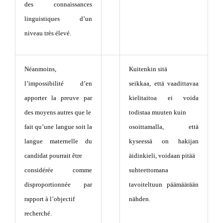
des connaissances
linguistiques d’un
niveau très élevé.
Néanmoins,
Kuitenkin sitä
l’impossibilité d’en
seikkaa, että vaadittavaa
apporter la preuve par
kielitaitoa ei voida
des moyens autres que le
todistaa muuten kuin
fait qu’une langue soit la
osoittamalla, että
langue maternelle du
kyseessä on hakijan
candidat pourrait être
äidinkieli, voidaan pitää
considérée comme
suhteettomana
disproportionnée par
tavoiteltuun päämäärään
rapport à l’objectif
nähden.
recherché.