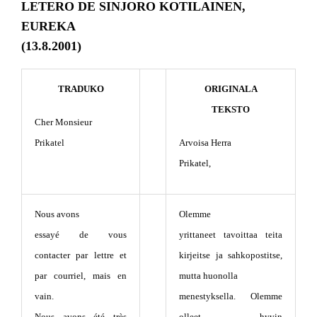
LETERO DE SINJORO KOTILAINEN,
EUREKA
(13.8.2001)
TRADUKO
ORIGINALA
TEKSTO
Cher Monsieur
Prikatel
Arvoisa Herra
Prikatel,
Nous avons
Olemme
essayé de vous
yrittaneet tavoittaa teita
contacter par lettre et
kirjeitse ja sahkopostitse,
par courriel, mais en
mutta huonolla
vain.
menestyksella. Olemme
Nous avons été très
olleet hyvin