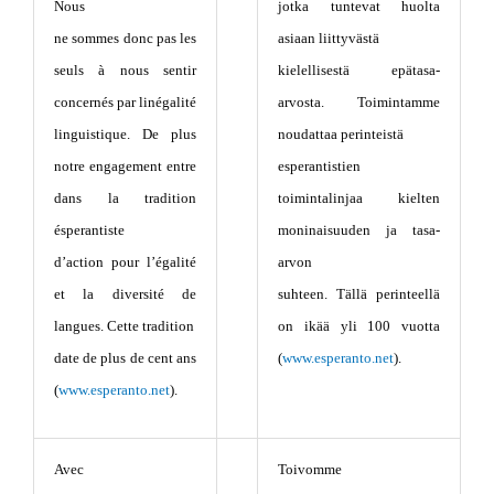
Nous
jotka tuntevat huolta
ne sommes donc pas les
asiaan liittyvästä
seuls à nous sentir
kielellisestä epätasa-
concernés par linégalité
arvosta. Toimintamme
linguistique. De plus
noudattaa perinteistä
notre engagement entre
esperantistien
dans la tradition
toimintalinjaa kielten
ésperantiste
moninaisuuden ja tasa-
d’action pour l’égalité
arvon
et la diversité de
suhteen. Tällä perinteellä
langues. Cette tradition
on ikää yli 100 vuotta
date de plus de cent ans
(
www.esperanto.net
).
(
www.esperanto.net
).
Avec
Toivomme