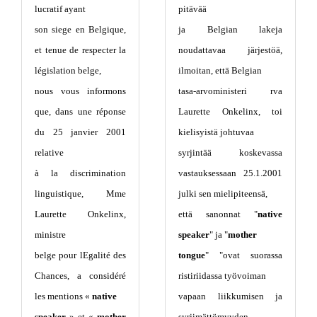
lucratif ayant
pitävää
son siege en Belgique,
ja Belgian lakeja
et tenue de respecter la
noudattavaa järjestöä,
législation belge,
ilmoitan, että Belgian
nous vous informons
tasa-arvoministeri rva
que, dans une réponse
Laurette Onkelinx, toi
du 25 janvier 2001
kielisyistä johtuvaa
relative
syrjintää koskevassa
à la discrimination
vastauksessaan 25.1.2001
linguistique, Mme
julki sen mielipiteensä,
Laurette Onkelinx,
että sanonnat "
native
ministre
speaker
" ja "
mother
belge pour lEgalité des
tongue
" "ovat suorassa
Chances, a considéré
ristiriidassa työvoiman
les mentions «
native
vapaan liikkumisen ja
speaker
» et «
mother
syrjimättömyyden