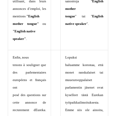
utilisant, dans leurs
sanontoja "
English
annonces d’emploi, les
mother
mentions
"English
tongue
" tai "
English
mother tongue"
ou
native speaker
".
"English native
speaker"
.
Enfin, nous
Lopuksi
tenons à souligner que
haluamme korostaa, että
des parlementaires
monet ranskalaiset tai
européens et français
muueurooppalaiset
ont
parlamentin jäsenet ovat
posé des questions sur
kyselleet tästä Eurekan
cette annonce de
työpaikkailmoituksesta.
recrutement dEureka.
Emme siis ole ainoita,