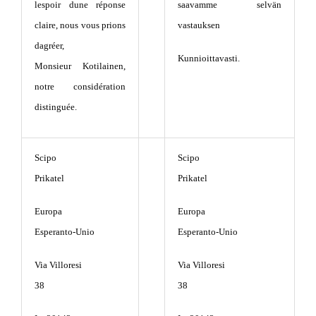
lespoir dune réponse
saavamme selvän
claire, nous vous prions
vastauksen
dagréer,
Kunnioittavasti.
Monsieur Kotilainen,
notre considération
distinguée.
Scipo
Scipo
Prikatel
Prikatel
Europa
Europa
Esperanto-Unio
Esperanto-Unio
Via Villoresi
Via Villoresi
38
38