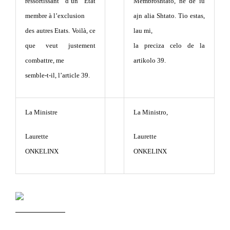
ressortissant d’un Etat
Membroshtato, ne de iu
membre à l’exclusion
ajn alia Shtato. Tio estas,
des autres Etats. Voilà, ce
lau mi,
que veut justement
la preciza celo de la
combattre, me
artikolo 39.
semble-t-il, l’article 39.
La Ministre
La Ministro,
Laurette
Laurette
ONKELINX
ONKELINX