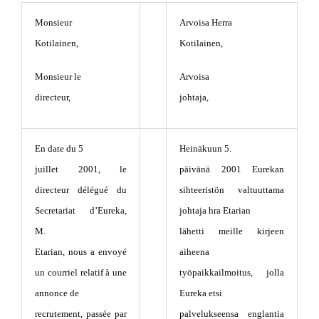
Monsieur
Arvoisa Herra
Kotilainen,
Kotilainen,
Monsieur le
Arvoisa
directeur,
johtaja,
En date du 5
Heinäkuun 5.
juillet 2001, le
päivänä 2001 Eurekan
directeur délégué du
sihteeristön valtuuttama
Secretariat d’Eureka,
johtaja hra Etarian
M.
lähetti meille kirjeen
Etarian, nous a envoyé
aiheena
un courriel relatif à une
työpaikkailmoitus, jolla
annonce de
Eureka etsi
recrutement, passée par
palvelukseensa englantia