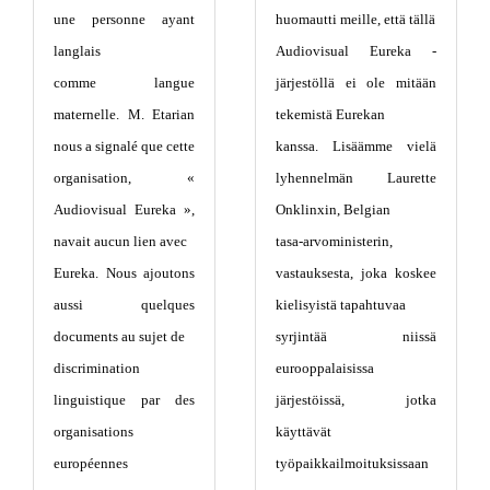
une personne ayant
huomautti meille, että tällä
langlais
Audiovisual Eureka -
comme langue
järjestöllä ei ole mitään
maternelle. M. Etarian
tekemistä Eurekan
nous a signalé que cette
kanssa. Lisäämme vielä
organisation, «
lyhennelmän Laurette
Audiovisual Eureka »,
Onklinxin, Belgian
navait aucun lien avec
tasa-arvoministerin,
Eureka. Nous ajoutons
vastauksesta, joka koskee
aussi quelques
kielisyistä tapahtuvaa
documents au sujet de
syrjintää niissä
discrimination
eurooppalaisissa
linguistique par des
järjestöissä, jotka
organisations
käyttävät
européennes
työpaikkailmoituksissaan