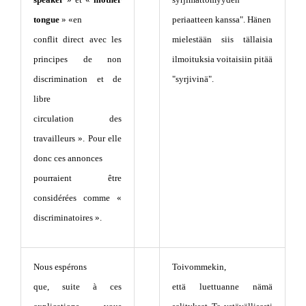
tongue
» «en
periaatteen kanssa". Hänen
conflit direct avec les
mielestään siis tällaisia
principes de non
ilmoituksia voitaisiin pitää
discrimination et de
"syrjivinä".
libre
circulation des
travailleurs ». Pour elle
donc ces annonces
pourraient être
considérées comme «
discriminatoires ».
Nous espérons
Toivommekin,
que, suite à ces
että luettuanne nämä