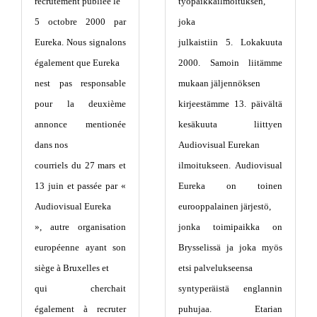
recrutement publiée le
työpaikkailmoituksen,
5 octobre 2000 par
joka
Eureka. Nous signalons
julkaistiin 5. Lokakuuta
également que Eureka
2000. Samoin liitämme
nest pas responsable
mukaan jäljennöksen
pour la deuxième
kirjeestämme 13. päivältä
annonce mentionée
kesäkuuta liittyen
dans nos
Audiovisual Eurekan
courriels du 27 mars et
ilmoitukseen. Audiovisual
13 juin et passée par «
Eureka on toinen
Audiovisual Eureka
eurooppalainen järjestö,
», autre organisation
jonka toimipaikka on
européenne ayant son
Brysselissä ja joka myös
siège à Bruxelles et
etsi palvelukseensa
qui cherchait
syntyperäistä englannin
également à recruter
puhujaa. Etarian