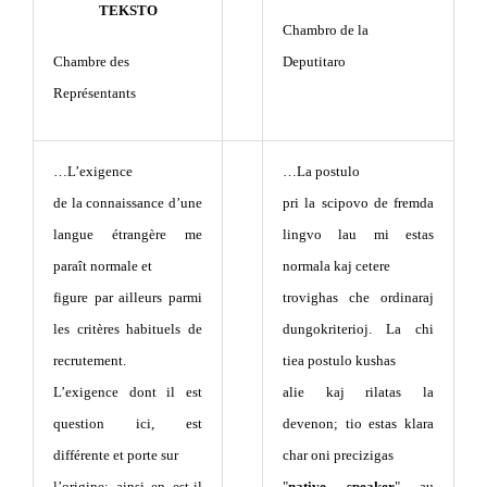
TEKSTO
Chambro de la
Chambre des
Deputitaro
Représentants
…L’exigence
…La postulo
de la connaissance d’une
pri la scipovo de fremda
langue étrangère me
lingvo lau mi estas
paraît normale et
normala kaj cetere
figure par ailleurs parmi
trovighas che ordinaraj
les critères habituels de
dungokriterioj. La chi
recrutement.
tiea postulo kushas
L’exigence dont il est
alie kaj rilatas la
question ici, est
devenon; tio estas klara
différente et porte sur
char oni precizigas
l’origine; ainsi en est-il
"
native speaker
" au