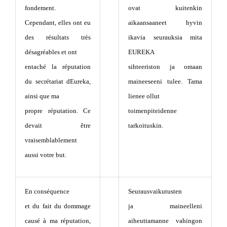
fondement.
ovat kuitenkin
Cependant, elles ont eu
aikaansaaneet hyvin
des résultats très
ikavia seurauksia mita
désagréables et ont
EUREKA
entaché la réputation
sihteeriston ja omaan
du secrétariat dEureka,
maineeseeni tulee. Tama
ainsi que ma
lienee ollut
propre réputation. Ce
toimenpiteidenne
devait être
tarkoituskin.
vraisemblablement
aussi votre but.
En conséquence
Seurausvaikutusten
et du fait du dommage
ja maineelleni
causé à ma réputation,
aiheuttamanne vahingon