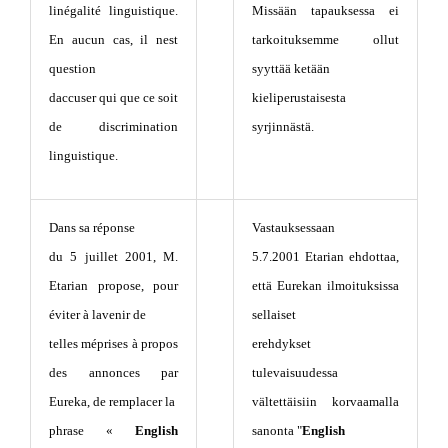
linégalité linguistique.
Missään tapauksessa ei
En aucun cas, il nest
tarkoituksemme ollut
question
syyttää ketään
daccuser qui que ce soit
kieliperustaisesta
de discrimination
syrjinnästä.
linguistique.
Dans sa réponse
Vastauksessaan
du 5 juillet 2001, M.
5.7.2001 Etarian ehdottaa,
Etarian propose, pour
että Eurekan ilmoituksissa
éviter à lavenir de
sellaiset
telles méprises à propos
erehdykset
des annonces par
tulevaisuudessa
Eureka, de remplacer la
vältettäisiin korvaamalla
phrase «
English
sanonta "
English