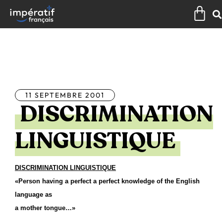
Aller
Pan
au
contenu
Tous les articles
11 SEPTEMBRE 2001
DISCRIMINATION
LINGUISTIQUE
DISCRIMINATION LINGUISTIQUE
«Person having a perfect a perfect knowledge of the English
language as
a mother tongue…»