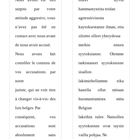
surpris par votre
hammastyneita teidan
attitude aggresive, vous
agrressiivisesta
n’avez pas été en
kaytoksestanne ilman, etta
contact avec nous avant
olisitte olleet yhteydessa
de nous avoir accusé.
meihin ennen
Nous avons fait
syytoksianne. Olemme
contrôler le contenu de
tarkistaneet syytoksienne
vos accusations par
sisallon
notre
lakimiehellamme eika
juriste, qui ne voit rien
hanella ollut mitaan
à changer vis-à-vis- des
huomauttamista mita
lois belges. Par
Belgian
conséquent, vos
lakeihin tulee. Nainollen
accusations sont
syytoksenne ovat taysin
absolument sans
vailla pohjaa. Ne