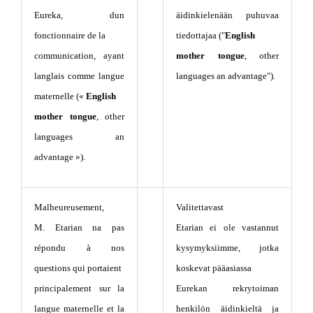
Eureka, dun
äidinkielenään puhuvaa
fonctionnaire de la
tiedottajaa ("
English
communication, ayant
mother tongue
, other
langlais comme langue
languages an advantage").
maternelle («
English
mother tongue
, other
languages an
advantage »).
Malheureusement,
Valitettavast
M. Etarian na pas
Etarian ei ole vastannut
répondu à nos
kysymyksiimme, jotka
questions qui portaient
koskevat pääasiassa
principalement sur la
Eurekan rekrytoiman
langue maternelle et la
henkilön äidinkieltä ja