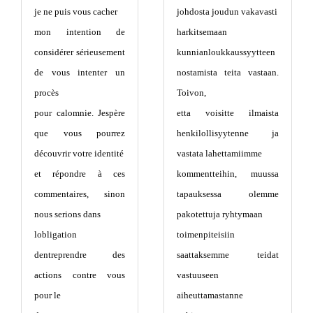
je ne puis vous cacher
johdosta joudun vakavasti
mon intention de
harkitsemaan
considérer sérieusement
kunnianloukkaussyytteen
de vous intenter un
nostamista teita vastaan.
procès
Toivon,
pour calomnie. Jespère
etta voisitte ilmaista
que vous pourrez
henkilollisyytenne ja
découvrir votre identité
vastata lahettamiimme
et répondre à ces
kommentteihin, muussa
commentaires, sinon
tapauksessa olemme
nous serions dans
pakotettuja ryhtymaan
lobligation
toimenpiteisiin
dentreprendre des
saattaksemme teidat
actions contre vous
vastuuseen
pour le
aiheuttamastanne