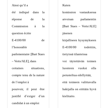
Ainsi qu’il a
Kuten
été indiqué dans la
komission vastauksessa
réponse de la
arvoisan parlamentin
Commission à la
[Bart Staes – Verts/ALE]
question écrite
jäsenen
E-4100/00 de
kirjalliseen kysymykseen
l’honorable
E-4100/00 todettiin,
parlementaire [Bart Staes
tietyissä tilanteissa
– Verts/ALE], dans
voi täytettävän toimen
certaines situations,
luonteen vuoksi olla
compte tenu de la nature
perusteltua edellyttää,
de l’emploi à
että toimeen valittavalla
pourvoir, il peut être
hakijalla on erittäin hyvä
justifié d’exiger d’un
kielitaito.
candidat à un emploi