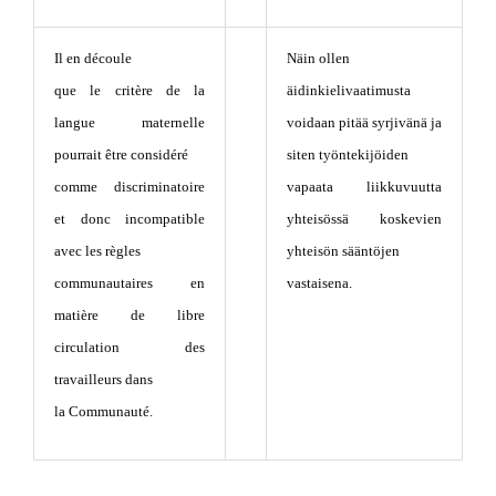
Il en découle
Näin ollen
que le critère de la
äidinkielivaatimusta
langue maternelle
voidaan pitää syrjivänä ja
pourrait être considéré
siten työntekijöiden
comme discriminatoire
vapaata liikkuvuutta
et donc incompatible
yhteisössä koskevien
avec les règles
yhteisön sääntöjen
communautaires en
vastaisena.
matière de libre
circulation des
travailleurs dans
la Communauté.