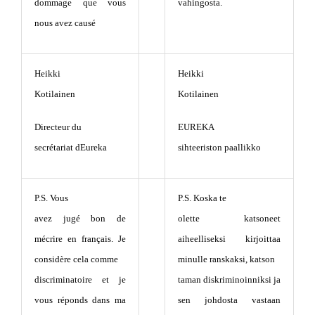
dommage que vous
vahingosta.
nous avez causé
Heikki
Heikki
Kotilainen
Kotilainen
Directeur du
EUREKA
secrétariat dEureka
sihteeriston paallikko
P.S. Vous
P.S. Koska te
avez jugé bon de
olette katsoneet
mécrire en français. Je
aiheelliseksi kirjoittaa
considère cela comme
minulle ranskaksi, katson
discriminatoire et je
taman diskriminoinniksi ja
vous réponds dans ma
sen johdosta vastaan