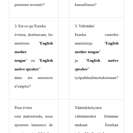
personne recrutée?
kansallisuus?
3. Est-ce qu’Eureka
3. Välttääkö
évitera, dorénavant, les
Eureka vastedes
mentions "
English
mainintoja "
English
mother
mother tongue
"
tongue
" ou "
English
ja "
English native
native speaker
"
speaker
"
dans ses annonces
työpaikkailmoituksissaan?
d’emploi?
Pour éviter
Väärinkäsitysten
tout malentendu, nous
välttämiseksi liitämme
ajoutons lannonce de
mukaan Eurekan