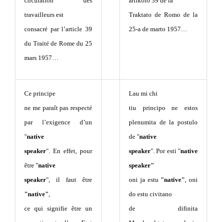
circulation des
artikolo 39 de la
travailleurs est
Traktato de Romo de la
consacré par l’article 39
25-a de marto 1957…
du Traité de Rome du 25
mars 1957…
Ce principe
Lau mi chi
ne me paraît pas respecté
tiu principo ne estos
par l’exigence d’un
plenumita de la postulo
"
native
de "
native
speaker
". En effet, pour
speaker
". Por esti "
native
être "
native
speaker"
speaker
", il faut être
oni ja estu
"native"
, oni
"native"
,
do estu civitano
ce qui signifie être un
de difinita