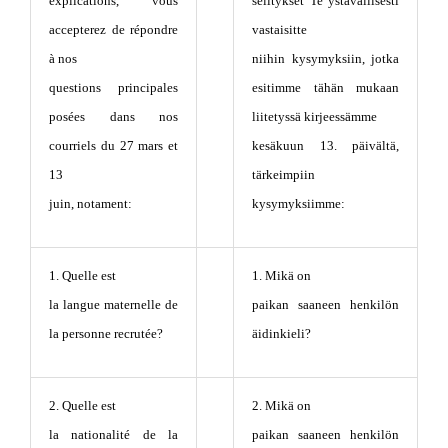
explications, vous
selitykset Te ystävällisesti
accepterez de répondre
vastaisitte
à nos
niihin kysymyksiin, jotka
questions principales
esitimme tähän mukaan
posées dans nos
liitetyssä kirjeessämme
courriels du 27 mars et
kesäkuun 13. päivältä,
13
tärkeimpiin
juin, notament:
kysymyksiimme:
1. Quelle est
1. Mikä on
la langue maternelle de
paikan saaneen henkilön
la personne recrutée?
äidinkieli?
2. Quelle est
2. Mikä on
la nationalité de la
paikan saaneen henkilön