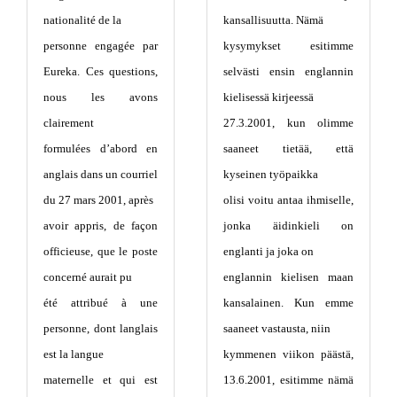
nationalité de la
kansallisuutta. Nämä
personne engagée par
kysymykset esitimme
Eureka. Ces questions,
selvästi ensin englannin
nous les avons
kielisessä kirjeessä
clairement
27.3.2001, kun olimme
formulées d’abord en
saaneet tietää, että
anglais dans un courriel
kyseinen työpaikka
du 27 mars 2001, après
olisi voitu antaa ihmiselle,
avoir appris, de façon
jonka äidinkieli on
officieuse, que le poste
englanti ja joka on
concerné aurait pu
englannin kielisen maan
été attribué à une
kansalainen. Kun emme
personne, dont langlais
saaneet vastausta, niin
est la langue
kymmenen viikon päästä,
maternelle et qui est
13.6.2001, esitimme nämä