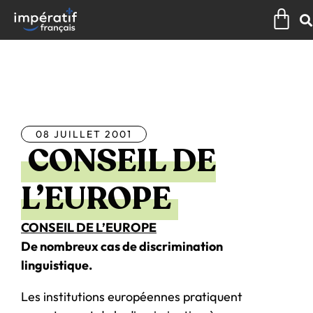
Aller
Pan
au
contenu
Tous les articles
08 JUILLET 2001
CONSEIL DE
L’EUROPE
CONSEIL DE L’EUROPE
De nombreux cas de discrimination
linguistique.
Les institutions européennes pratiquent