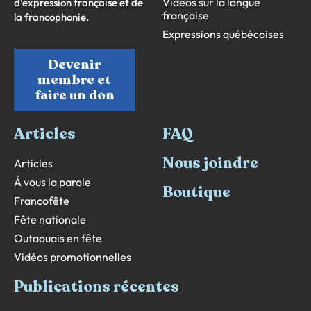
Vidéos sur la langue
d’expression française et de
française
la francophonie.
Expressions québécoises
Devenir
membre et
faire un don
Articles
FAQ
Nous joindre
Articles
À vous la parole
Boutique
Francofête
Fête nationale
Outaouais en fête
Vidéos promotionnelles
Publications récentes