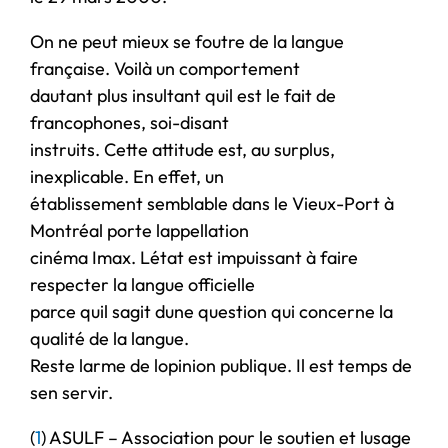
On ne peut mieux se foutre de la langue
française. Voilà un comportement
dautant plus insul­tant quil est le fait de
francophones, soi-disant
instruits. Cette attitude est, au surplus,
inexplicable. En effet, un
établissement sem­blable dans le Vieux-Port à
Montréal porte lappellation
cinéma Imax. Létat est impuissant à faire
respecter la langue officielle
parce quil sagit dune question qui concerne la
qualité de la langue.
Reste larme de lopinion publique. Il est temps de
sen servir.
(
1
) ASULF – Association pour le soutien et lusage