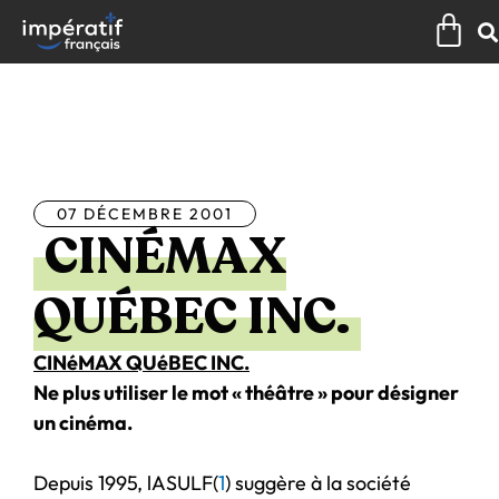
Aller
Pan
au
contenu
Tous les articles
07 DÉCEMBRE 2001
CINÉMAX
QUÉBEC INC.
CINéMAX QUéBEC INC.
Ne plus utiliser le mot « théâtre » pour désigner
un cinéma.
Depuis 1995, lASULF(
1
) suggère à la société