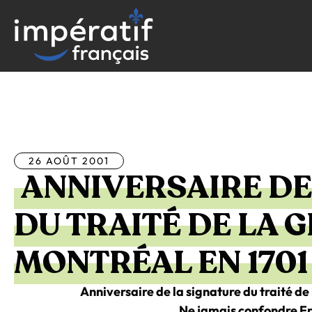
Aller
au
contenu
Tous les articles
26 AOÛT 2001
ANNIVERSAIRE DE
DU TRAITÉ DE LA 
MONTRÉAL EN 1701
Anniversaire de la signature du traité de
Ne jamais confondre Fr