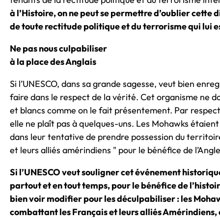
à l’Histoire, on ne peut se permettre d’oublier cette
de toute rectitude politique et du terrorisme qui lui e
Ne pas nous culpabiliser
à la place des Anglais
Si l’UNESCO, dans sa grande sagesse, veut bien enregis
faire dans le respect de la vérité. Cet organisme ne d
et blancs comme on le fait présentement. Par respect p
elle ne plaît pas à quelques-uns. Les Mohawks étaient l
dans leur tentative de prendre possession du territoire
et leurs alliés amérindiens " pour le bénéfice de l’Angl
Si l’UNESCO veut souligner cet événement historique
partout et en tout temps, pour le bénéfice de l’histoir
bien voir modifier pour les déculpabiliser : les Moha
combattant les Français et leurs alliés Amérindiens, 