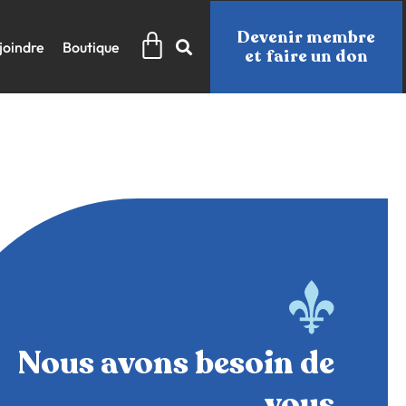
Panier
Devenir membre
joindre
Boutique
et faire un don
Nous avons besoin de
vous