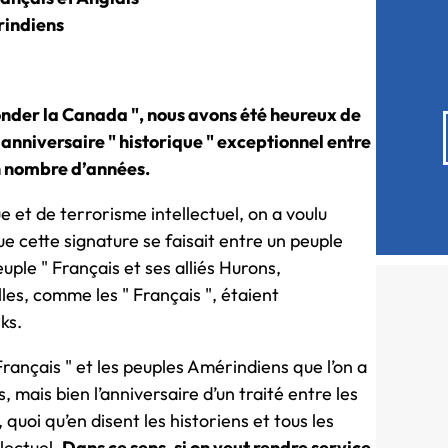
rindiens
nder la Canada ", nous avons été heureux de
 anniversaire " historique " exceptionnel entre
in nombre d’années.
 et de terrorisme intellectuel, on a voulu
ue cette signature se faisait entre un peuple
uple " Français et ses alliés Hurons,
les, comme les " Français ", étaient
ks.
 Français " et les peuples Amérindiens que l’on a
, mais bien l’anniversaire d’un traité entre les
 quoi qu’en disent les historiens et tous les
llectuel.
Dans ce sens, si on veut rendre service