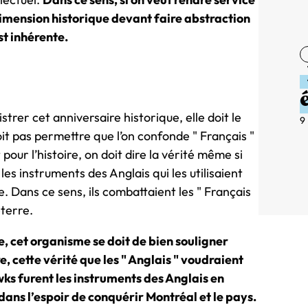
 dimension historique devant faire abstraction
st inhérente.
trer cet anniversaire historique, elle doit le
9
oit pas permettre que l’on confonde " Français "
our l’histoire, on doit dire la vérité même si
es instruments des Anglais qui les utilisaient
. Dans ce sens, ils combattaient les " Français
eterre.
, cet organisme se doit de bien souligner
e, cette vérité que les " Anglais " voudraient
wks furent les instruments des Anglais en
dans l’espoir de conquérir Montréal et le pays.