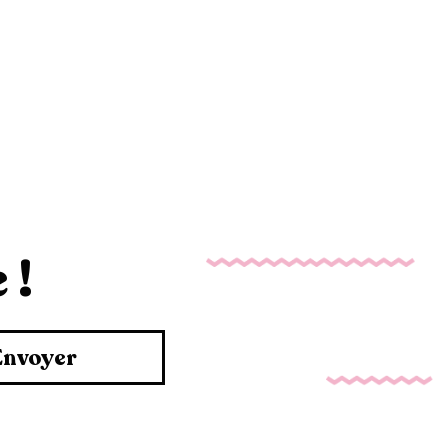
 !
Envoyer