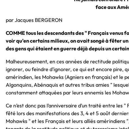
face aux Amé
par Jacques BERGERON
COMME tous les descendants des " Français venus fo
voir qu’en certains milieux, on avait songé à fêter un
des gens qui étaient en guerre déjà depuis un certa
Malheureusement, en ces années de rectitude politique
ignorer, ou feindre d’ignorer, ce qui est encore pire, q
amérindien, les Mohawks (Agniers en français) et le pe
Algonquins, Abénaquis et autres tribus amies " lesquel
constamment attaquées par leurs ennemis les Mohaw
Ce n’est donc pas l’anniversaire d’un traité entre les "
fêté lors des manifestations des 3, 4 et 5 août derniers
Mohawks " et les Français et leurs alliés amérindiens ",
tenants de la rectitude politique et du terrorisme inte