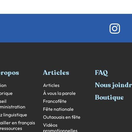
propos
Articles
FAQ
Nous joind
ion
Articles
orique
À vous la parole
Boutique
eil
Francofête
ministration
Fête nationale
z linguistique
Outaouais en fête
ailler en français
Vidéos
s ressources
promotionnelles