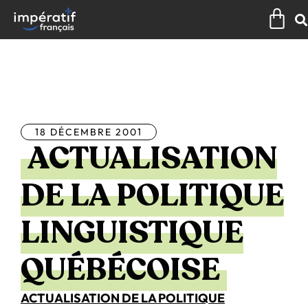
Aller
Pan
au
contenu
Tous les articles
18 DÉCEMBRE 2001
ACTUALISATION
DE LA POLITIQUE
LINGUISTIQUE
QUÉBÉCOISE
ACTUALISATION DE LA POLITIQUE