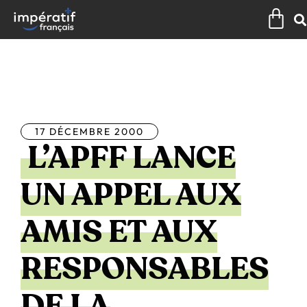
Aller
Pan
au
contenu
Tous les articles
17 DÉCEMBRE 2000
L’APFF LANCE
UN APPEL AUX
AMIS ET AUX
RESPONSABLES
DE LA