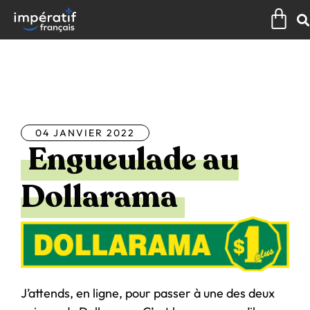
Aller
Pan
au
contenu
Tous les articles
04 JANVIER 2022
Engueulade au
Dollarama
J’attends, en ligne, pour passer à une des deux