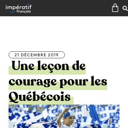
Aller
Pan
au
contenu
Tous les articles
21 DÉCEMBRE 2019
Une leçon de
courage pour les
Québécois