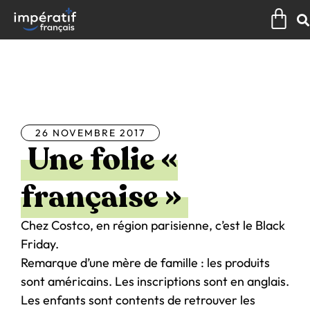
Aller
Pan
au
contenu
Tous les articles
26 NOVEMBRE 2017
Une folie «
française »
Chez Costco, en région parisienne, c’est le Black
Friday.
Remarque d’une mère de famille : les produits
sont américains. Les inscriptions sont en anglais.
Les enfants sont contents de retrouver les