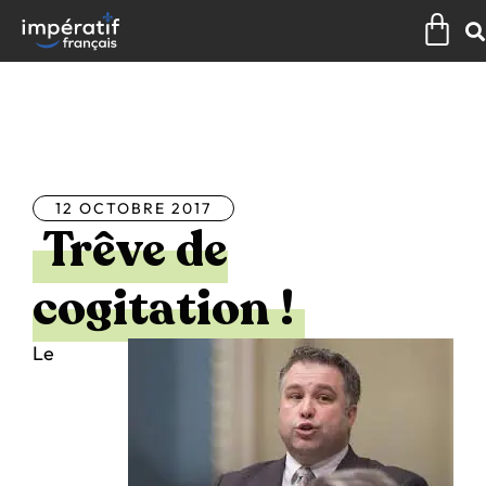
Aller
Pan
au
contenu
Tous les articles
12 OCTOBRE 2017
Trêve de
cogitation !
Le